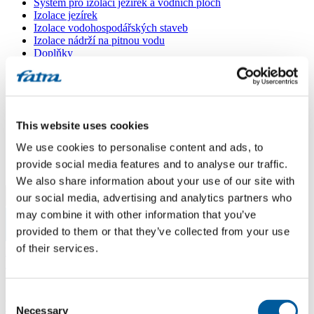
Systém pro izolaci jezírek a vodních ploch
Izolace jezírek
Izolace vodohospodářských staveb
Izolace nádrží na pitnou vodu
Doplňky
Kašírované plechy FATRANYL
Profil FATRAFAST s výztuží
Profil FATRAFLEX
Dlaždice FATRAFOL WALK 600
Parozábrana a tepelná izolace
This website uses cookies
Ochranná geotextilie
Lepidla
We use cookies to personalise content and ads, to
Ostatní doplňky
provide social media features and to analyse our traffic.
VŠECHNY PRODUKTY
We also share information about your use of our site with
our social media, advertising and analytics partners who
Menu
may combine it with other information that you’ve
provided to them or that they’ve collected from your use
Menu
of their services.
Domů
/
Poradna
/
Min. bezpečný sklon
Consent
Min. bezpečný sklon
Necessary
Selection