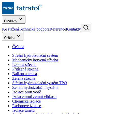
Produkty
Ke stažení
Technická podpora
Reference
Kontakty
Čeština
Čeština
Střešní hydroizolační systém
Mechanicky kotvená střecha
Lepená střecha
Přitížená střecha
Balkón a terasa
Zelená střecha
Střešní hydroizolační systém TPO
Zemní hydroizolační systém
Izolace proti vodě
Izolace proti zemní vlhkosti
Chemická izolace
Radonové izolace
Izolace tunelů