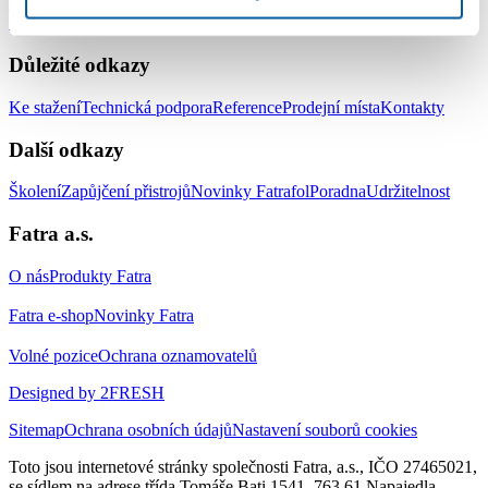
Střešní hydroizolační systém
Zemní hydroizolační systém
Systém pro
izolaci jezírek a vodních ploch
Doplňky
Důležité odkazy
Ke stažení
Technická podpora
Reference
Prodejní místa
Kontakty
Další odkazy
Školení
Zapůjčení přistrojů
Novinky Fatrafol
Poradna
Udržitelnost
Fatra a.s.
O nás
Produkty Fatra
Fatra e-shop
Novinky Fatra
Volné pozice
Ochrana oznamovatelů
Designed by 2FRESH
Sitemap
Ochrana osobních údajů
Nastavení souborů cookies
Toto jsou internetové stránky společnosti Fatra, a.s., IČO 27465021,
se sídlem na adrese třída Tomáše Bati 1541, 763 61 Napajedla