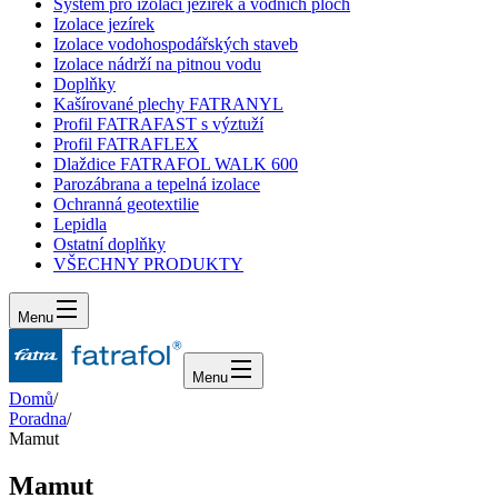
Systém pro izolaci jezírek a vodních ploch
Izolace jezírek
Izolace vodohospodářských staveb
Izolace nádrží na pitnou vodu
Doplňky
Kašírované plechy FATRANYL
Profil FATRAFAST s výztuží
Profil FATRAFLEX
Dlaždice FATRAFOL WALK 600
Parozábrana a tepelná izolace
Ochranná geotextilie
Lepidla
Ostatní doplňky
VŠECHNY PRODUKTY
Menu
Menu
Domů
/
Poradna
/
Mamut
Mamut