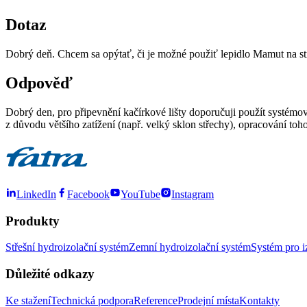
Dotaz
Dobrý deň. Chcem sa opýtať, či je možné použiť lepidlo Mamut na str
Odpověď
Dobrý den, pro připevnění kačírkové lišty doporučuji použít systémové
z důvodu většího zatížení (např. velký sklon střechy), opracování t
LinkedIn
Facebook
YouTube
Instagram
Produkty
Střešní hydroizolační systém
Zemní hydroizolační systém
Systém pro i
Důležité odkazy
Ke stažení
Technická podpora
Reference
Prodejní místa
Kontakty