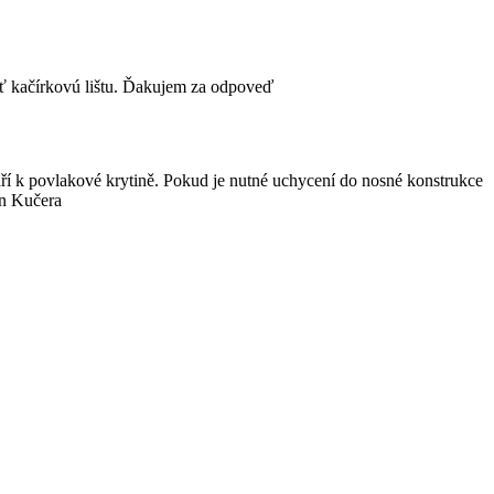
piť kačírkovú lištu. Ďakujem za odpoveď
ivaří k povlakové krytině. Pokud je nutné uchycení do nosné konstrukce
an Kučera