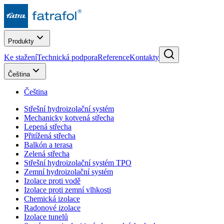
Produkty
Ke stažení
Technická podpora
Reference
Kontakty
Čeština
Čeština
Střešní hydroizolační systém
Mechanicky kotvená střecha
Lepená střecha
Přitížená střecha
Balkón a terasa
Zelená střecha
Střešní hydroizolační systém TPO
Zemní hydroizolační systém
Izolace proti vodě
Izolace proti zemní vlhkosti
Chemická izolace
Radonové izolace
Izolace tunelů