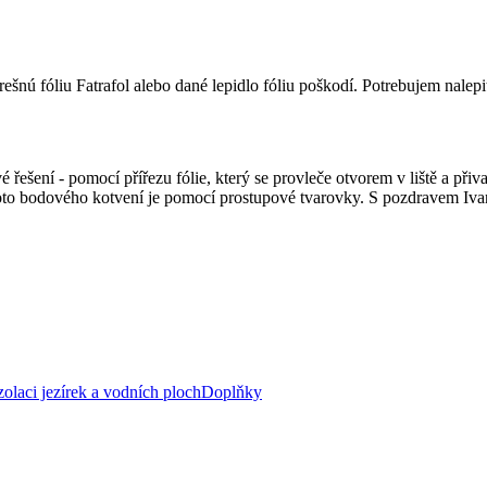
ešnú fóliu Fatrafol alebo dané lepidlo fóliu poškodí. Potrebujem nale
 řešení - pomocí přířezu fólie, který se provleče otvorem v liště a př
ohoto bodového kotvení je pomocí prostupové tvarovky. S pozdravem Iv
zolaci jezírek a vodních ploch
Doplňky