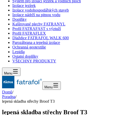
Systém pro izolaci jezírek a vodních ploch
Izolace jezírek
Izolace vodohospodářských staveb
Izolace nádrží na pitnou vodu
Doplňky
Kašírované plechy FATRANYL
Profil FATRAFAST s výztuží
Profil FATRAFLEX
Dlaždice FATRAFOL WALK 600
Parozábrana a tepelná izolace
Ochranná geotextilie
Lepidla
Ostatní doplňky
VŠECHNY PRODUKTY
Menu
Menu
Domů
/
Poradna
/
lepená skladba střechy Broof T3
lepená skladba střechy Broof T3