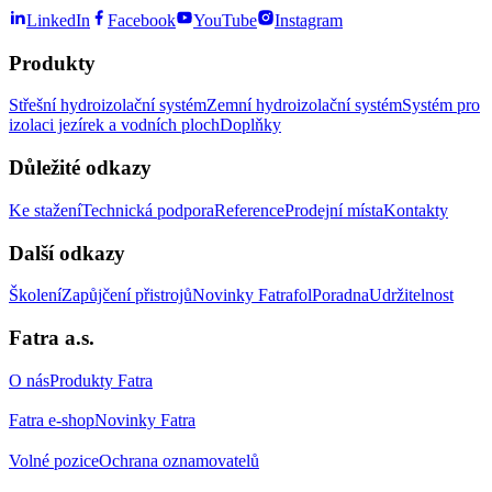
LinkedIn
Facebook
YouTube
Instagram
Produkty
Střešní hydroizolační systém
Zemní hydroizolační systém
Systém pro
izolaci jezírek a vodních ploch
Doplňky
Důležité odkazy
Ke stažení
Technická podpora
Reference
Prodejní místa
Kontakty
Další odkazy
Školení
Zapůjčení přistrojů
Novinky Fatrafol
Poradna
Udržitelnost
Fatra a.s.
O nás
Produkty Fatra
Fatra e-shop
Novinky Fatra
Volné pozice
Ochrana oznamovatelů