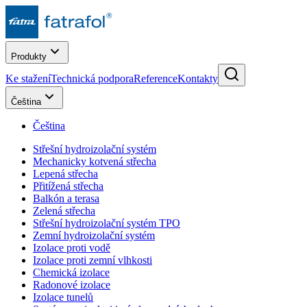
Produkty
Ke stažení
Technická podpora
Reference
Kontakty
Čeština
Čeština
Střešní hydroizolační systém
Mechanicky kotvená střecha
Lepená střecha
Přitížená střecha
Balkón a terasa
Zelená střecha
Střešní hydroizolační systém TPO
Zemní hydroizolační systém
Izolace proti vodě
Izolace proti zemní vlhkosti
Chemická izolace
Radonové izolace
Izolace tunelů