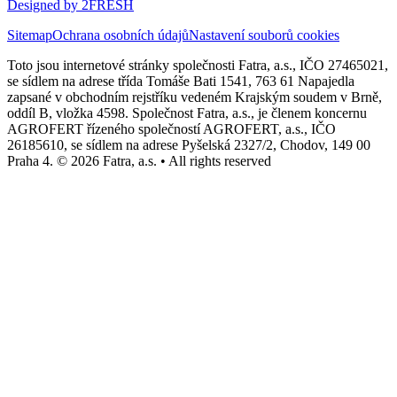
Designed by 2FRESH
Sitemap
Ochrana osobních údajů
Nastavení souborů cookies
Toto jsou internetové stránky společnosti Fatra, a.s., IČO 27465021,
se sídlem na adrese třída Tomáše Bati 1541, 763 61 Napajedla
zapsané v obchodním rejstříku vedeném Krajským soudem v Brně,
oddíl B, vložka 4598. Společnost Fatra, a.s., je členem koncernu
AGROFERT řízeného společností AGROFERT, a.s., IČO
26185610, se sídlem na adrese Pyšelská 2327/2, Chodov, 149 00
Praha 4. © 2026 Fatra, a.s. • All rights reserved