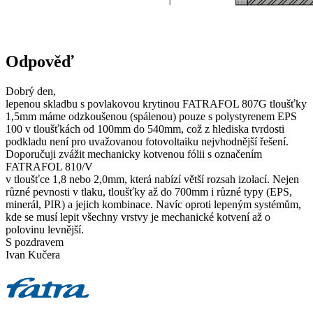
Odpověď
Dobrý den,
lepenou skladbu s povlakovou krytinou FATRAFOL 807G tloušťky
1,5mm máme odzkoušenou (spálenou) pouze s polystyrenem EPS
100 v tloušťkách od 100mm do 540mm, což z hlediska tvrdosti
podkladu není pro uvažovanou fotovoltaiku nejvhodnější řešení.
Doporučuji zvážit mechanicky kotvenou fólii s označením
FATRAFOL 810/V
v tloušťce 1,8 nebo 2,0mm, která nabízí větší rozsah izolací. Nejen
různé pevnosti v tlaku, tloušťky až do 700mm i různé typy (EPS,
minerál, PIR) a jejich kombinace. Navíc oproti lepeným systémům,
kde se musí lepit všechny vrstvy je mechanické kotvení až o
polovinu levnější.
S pozdravem
Ivan Kučera