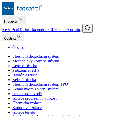
Produkty
Ke stažení
Technická podpora
Reference
Kontakty
Čeština
Čeština
Střešní hydroizolační systém
Mechanicky kotvená střecha
Lepená střecha
Přitížená střecha
Balkón a terasa
Zelená střecha
Střešní hydroizolační systém TPO
Zemní hydroizolační systém
Izolace proti vodě
Izolace proti zemní vlhkosti
Chemická izolace
Radonové izolace
Izolace tunelů