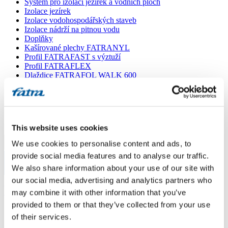
Systém pro izolaci jezírek a vodních ploch
Izolace jezírek
Izolace vodohospodářských staveb
Izolace nádrží na pitnou vodu
Doplňky
Kašírované plechy FATRANYL
Profil FATRAFAST s výztuží
Profil FATRAFLEX
Dlaždice FATRAFOL WALK 600
Parozábrana a tepelná izolace
Ochranná geotextilie
Lepidla
Ostatní doplňky
VŠECHNY PRODUKTY
This website uses cookies
We use cookies to personalise content and ads, to
Menu
provide social media features and to analyse our traffic.
We also share information about your use of our site with
Menu
our social media, advertising and analytics partners who
Domů
/
Poradna
/
may combine it with other information that you’ve
kotvení folie
provided to them or that they’ve collected from your use
of their services.
kotvení folie