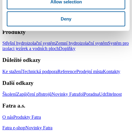
Allow selection
Deny
LinkedIn
Facebook
YouTube
Instagram
Produkty
Střešní hydroizolační systém
Zemní hydroizolační systém
Systém pro
izolaci jezírek a vodních ploch
Doplňky
Důležité odkazy
Ke stažení
Technická podpora
Reference
Prodejní místa
Kontakty
Další odkazy
Školení
Zapůjčení přistrojů
Novinky Fatrafol
Poradna
Udržitelnost
Fatra a.s.
O nás
Produkty Fatra
Fatra e-shop
Novinky Fatra