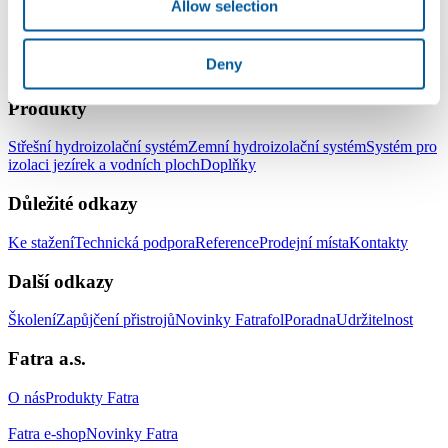
Allow selection
Deny
LinkedIn
Facebook
YouTube
Instagram
Produkty
Střešní hydroizolační systém
Zemní hydroizolační systém
Systém pro
izolaci jezírek a vodních ploch
Doplňky
Důležité odkazy
Ke stažení
Technická podpora
Reference
Prodejní místa
Kontakty
Další odkazy
Školení
Zapůjčení přistrojů
Novinky Fatrafol
Poradna
Udržitelnost
Fatra a.s.
O nás
Produkty Fatra
Fatra e-shop
Novinky Fatra