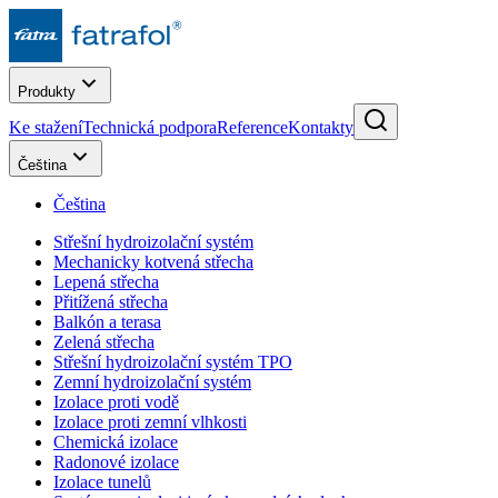
Produkty
Ke stažení
Technická podpora
Reference
Kontakty
Čeština
Čeština
Střešní hydroizolační systém
Mechanicky kotvená střecha
Lepená střecha
Přitížená střecha
Balkón a terasa
Zelená střecha
Střešní hydroizolační systém TPO
Zemní hydroizolační systém
Izolace proti vodě
Izolace proti zemní vlhkosti
Chemická izolace
Radonové izolace
Izolace tunelů