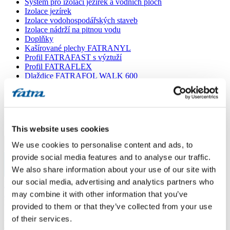
Systém pro izolaci jezírek a vodních ploch
Izolace jezírek
Izolace vodohospodářských staveb
Izolace nádrží na pitnou vodu
Doplňky
Kašírované plechy FATRANYL
Profil FATRAFAST s výztuží
Profil FATRAFLEX
Dlaždice FATRAFOL WALK 600
Parozábrana a tepelná izolace
Ochranná geotextilie
Lepidla
Ostatní doplňky
VŠECHNY PRODUKTY
This website uses cookies
We use cookies to personalise content and ads, to
Menu
provide social media features and to analyse our traffic.
We also share information about your use of our site with
Menu
our social media, advertising and analytics partners who
Domů
/
Poradna
/
may combine it with other information that you’ve
Konstrukce FVE na sřeše
provided to them or that they’ve collected from your use
of their services.
Konstrukce FVE na sřeše