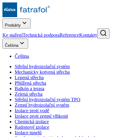
Produkty
Ke stažení
Technická podpora
Reference
Kontakty
Čeština
Čeština
Střešní hydroizolační systém
Mechanicky kotvená střecha
Lepená střecha
Přitížená střecha
Balkón a terasa
Zelená střecha
Střešní hydroizolační systém TPO
Zemní hydroizolační systém
Izolace proti vodě
Izolace proti zemní vlhkosti
Chemická izolace
Radonové izolace
Izolace tunelů