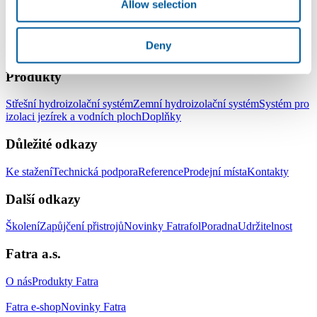
Allow selection
Deny
LinkedIn
Facebook
YouTube
Instagram
Produkty
Střešní hydroizolační systém
Zemní hydroizolační systém
Systém pro
izolaci jezírek a vodních ploch
Doplňky
Důležité odkazy
Ke stažení
Technická podpora
Reference
Prodejní místa
Kontakty
Další odkazy
Školení
Zapůjčení přistrojů
Novinky Fatrafol
Poradna
Udržitelnost
Fatra a.s.
O nás
Produkty Fatra
Fatra e-shop
Novinky Fatra