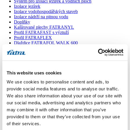
Systém pro izolaci jezírek a vodních ploch
Izolace jezírek
Izolace vodohospodářských staveb
Izolace nádrží na pitnou vodu
Doplňky
Kašírované plechy FATRANYL
Profil FATRAFAST s výztuží
Profil FATRAFLEX
Dlaždice FATRAFOL WALK 600
Parozábrana a tepelná izolace
Ochranná geotextilie
Lepidla
Ostatní doplňky
VŠECHNY PRODUKTY
This website uses cookies
We use cookies to personalise content and ads, to
Menu
provide social media features and to analyse our traffic.
We also share information about your use of our site with
Menu
our social media, advertising and analytics partners who
Domů
/
Poradna
/
may combine it with other information that you’ve
Konečná úprava balkonu
provided to them or that they’ve collected from your use
of their services.
Konečná úprava balkonu