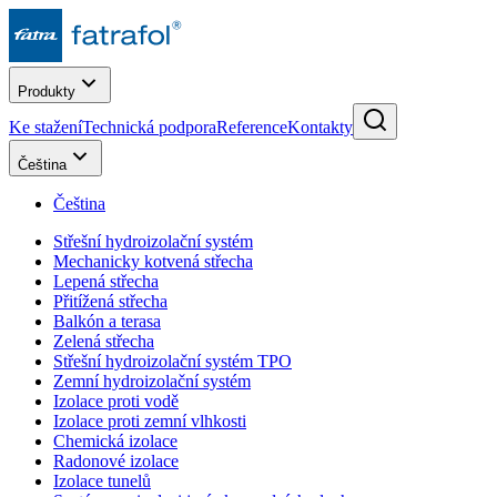
Produkty
Ke stažení
Technická podpora
Reference
Kontakty
Čeština
Čeština
Střešní hydroizolační systém
Mechanicky kotvená střecha
Lepená střecha
Přitížená střecha
Balkón a terasa
Zelená střecha
Střešní hydroizolační systém TPO
Zemní hydroizolační systém
Izolace proti vodě
Izolace proti zemní vlhkosti
Chemická izolace
Radonové izolace
Izolace tunelů