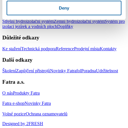
Deny
Produkty
Střešní hydroizolační systém
Zemní hydroizolační systém
Systém pro
izolaci jezírek a vodních ploch
Doplňky
Důležité odkazy
Ke stažení
Technická podpora
Reference
Prodejní místa
Kontakty
Další odkazy
Školení
Zapůjčení přistrojů
Novinky Fatrafol
Poradna
Udržitelnost
Fatra a.s.
O nás
Produkty Fatra
Fatra e-shop
Novinky Fatra
Volné pozice
Ochrana oznamovatelů
Designed by 2FRESH