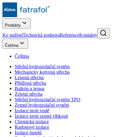
Produkty
Ke stažení
Technická podpora
Reference
Kontakty
Čeština
Čeština
Střešní hydroizolační systém
Mechanicky kotvená střecha
Lepená střecha
Přitížená střecha
Balkón a terasa
Zelená střecha
Střešní hydroizolační systém TPO
Zemní hydroizolační systém
Izolace proti vodě
Izolace proti zemní vlhkosti
Chemická izolace
Radonové izolace
Izolace tunelů