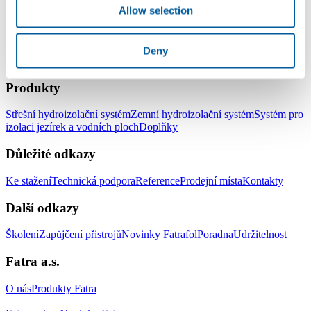
Allow selection
Deny
LinkedIn
Facebook
YouTube
Instagram
Produkty
Střešní hydroizolační systém
Zemní hydroizolační systém
Systém pro
izolaci jezírek a vodních ploch
Doplňky
Důležité odkazy
Ke stažení
Technická podpora
Reference
Prodejní místa
Kontakty
Další odkazy
Školení
Zapůjčení přistrojů
Novinky Fatrafol
Poradna
Udržitelnost
Fatra a.s.
O nás
Produkty Fatra