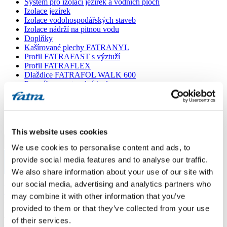
Systém pro izolaci jezírek a vodních ploch
Izolace jezírek
Izolace vodohospodářských staveb
Izolace nádrží na pitnou vodu
Doplňky
Kašírované plechy FATRANYL
Profil FATRAFAST s výztuží
Profil FATRAFLEX
Dlaždice FATRAFOL WALK 600
Parozábrana a tepelná izolace
Ochranná geotextilie
Lepidla
Ostatní doplňky
VŠECHNY PRODUKTY
This website uses cookies
Menu
We use cookies to personalise content and ads, to
provide social media features and to analyse our traffic.
We also share information about your use of our site with
Menu
Domů
/
our social media, advertising and analytics partners who
Poradna
/
may combine it with other information that you’ve
Kombinace tekuté hydroizolace s PVC
provided to them or that they’ve collected from your use
Kombinace tekuté hydroizolace s PVC
of their services.