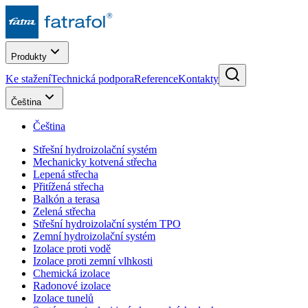
Produkty
Ke stažení
Technická podpora
Reference
Kontakty
Čeština
Čeština
Střešní hydroizolační systém
Mechanicky kotvená střecha
Lepená střecha
Přitížená střecha
Balkón a terasa
Zelená střecha
Střešní hydroizolační systém TPO
Zemní hydroizolační systém
Izolace proti vodě
Izolace proti zemní vlhkosti
Chemická izolace
Radonové izolace
Izolace tunelů