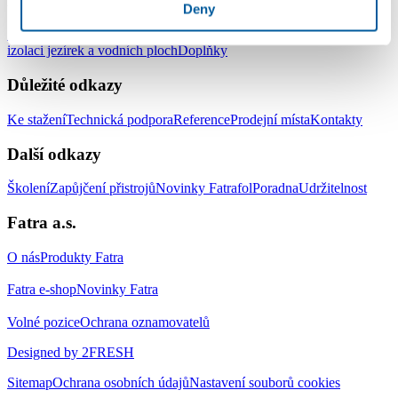
Produkty
Deny
Střešní hydroizolační systém
Zemní hydroizolační systém
Systém pro
izolaci jezírek a vodních ploch
Doplňky
Důležité odkazy
Ke stažení
Technická podpora
Reference
Prodejní místa
Kontakty
Další odkazy
Školení
Zapůjčení přistrojů
Novinky Fatrafol
Poradna
Udržitelnost
Fatra a.s.
O nás
Produkty Fatra
Fatra e-shop
Novinky Fatra
Volné pozice
Ochrana oznamovatelů
Designed by 2FRESH
Sitemap
Ochrana osobních údajů
Nastavení souborů cookies