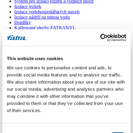
Systém pro izolaci jezírek a vodních ploch
Izolace jezírek
Izolace vodohospodářských staveb
Izolace nádrží na pitnou vodu
Doplňky
Kašírované plechy FATRANYL
Profil FATRAFAST s výztuží
Profil FATRAFLEX
Dlaždice FATRAFOL WALK 600
Parozábrana a tepelná izolace
Ochranná geotextilie
This website uses cookies
Lepidla
Ostatní doplňky
We use cookies to personalise content and ads, to
VŠECHNY PRODUKTY
provide social media features and to analyse our traffic.
We also share information about your use of our site with
Menu
our social media, advertising and analytics partners who
may combine it with other information that you’ve
Menu
provided to them or that they’ve collected from your use
Domů
/
of their services.
Poradna
/
Kamenný bazén
Kamenný bazén
Consent