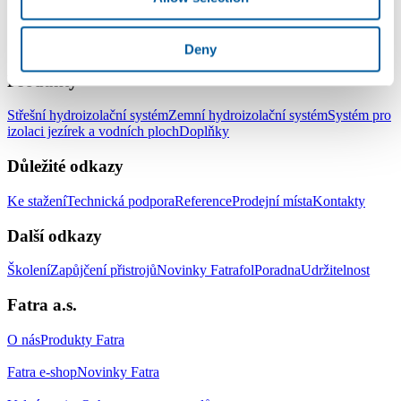
LinkedIn
Facebook
YouTube
Instagram
Deny
Produkty
Střešní hydroizolační systém
Zemní hydroizolační systém
Systém pro
izolaci jezírek a vodních ploch
Doplňky
Důležité odkazy
Ke stažení
Technická podpora
Reference
Prodejní místa
Kontakty
Další odkazy
Školení
Zapůjčení přistrojů
Novinky Fatrafol
Poradna
Udržitelnost
Fatra a.s.
O nás
Produkty Fatra
Fatra e-shop
Novinky Fatra