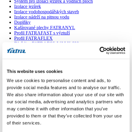
Systém pro izolaci jezírek a vodních ploch
Izolace jezírek
Izolace vodohospodářských staveb
Izolace nádrží na pitnou vodu
Doplňky
Kašírované plechy FATRANYL
Profil FATRAFAST s výztuží
Profil FATRAFLEX
Dlaždice FATRAFOL WALK 600
Parozábrana a tepelná izolace
Ochranná geotextilie
Lepidla
Ostatní doplňky
VŠECHNY PRODUKTY
This website uses cookies
We use cookies to personalise content and ads, to
Menu
provide social media features and to analyse our traffic.
We also share information about your use of our site with
Menu
our social media, advertising and analytics partners who
Domů
/
may combine it with other information that you’ve
Poradna
/
provided to them or that they’ve collected from your use
izolace záchytné olejové jímky
of their services.
izolace záchytné olejové jímky