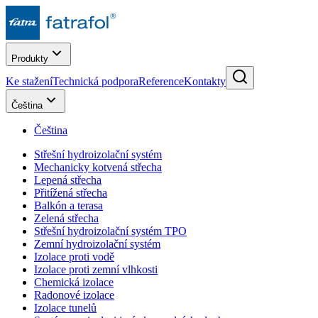
Produkty
Ke stažení
Technická podpora
Reference
Kontakty
Čeština
Čeština
Střešní hydroizolační systém
Mechanicky kotvená střecha
Lepená střecha
Přitížená střecha
Balkón a terasa
Zelená střecha
Střešní hydroizolační systém TPO
Zemní hydroizolační systém
Izolace proti vodě
Izolace proti zemní vlhkosti
Chemická izolace
Radonové izolace
Izolace tunelů