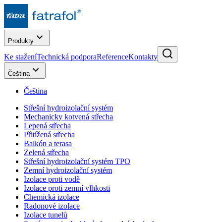
Produkty
Ke stažení
Technická podpora
Reference
Kontakty
Čeština
Čeština
Střešní hydroizolační systém
Mechanicky kotvená střecha
Lepená střecha
Přitížená střecha
Balkón a terasa
Zelená střecha
Střešní hydroizolační systém TPO
Zemní hydroizolační systém
Izolace proti vodě
Izolace proti zemní vlhkosti
Chemická izolace
Radonové izolace
Izolace tunelů