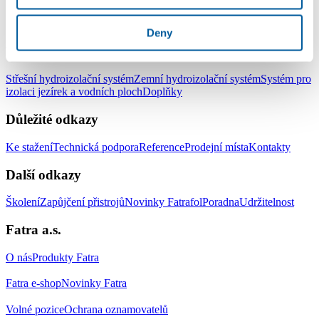
LinkedIn
Facebook
YouTube
Instagram
Deny
Produkty
Střešní hydroizolační systém
Zemní hydroizolační systém
Systém pro
izolaci jezírek a vodních ploch
Doplňky
Důležité odkazy
Ke stažení
Technická podpora
Reference
Prodejní místa
Kontakty
Další odkazy
Školení
Zapůjčení přistrojů
Novinky Fatrafol
Poradna
Udržitelnost
Fatra a.s.
O nás
Produkty Fatra
Fatra e-shop
Novinky Fatra
Volné pozice
Ochrana oznamovatelů