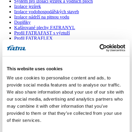
Systém pro izolaci jezírek a vodních ploch
Izolace jezírek
Izolace vodohospodářských staveb
Izolace nádrží na pitnou vodu
Doplňky
Kašírované plechy FATRANYL
Profil FATRAFAST s výztuží
Profil FATRAFLEX
Dlaždice FATRAFOL WALK 600
Parozábrana a tepelná izolace
Ochranná geotextilie
Lepidla
Ostatní doplňky
This website uses cookies
VŠECHNY PRODUKTY
We use cookies to personalise content and ads, to
Menu
provide social media features and to analyse our traffic.
We also share information about your use of our site with
our social media, advertising and analytics partners who
Menu
Domů
/
may combine it with other information that you’ve
Poradna
/
provided to them or that they’ve collected from your use
izolace venkovní terasy
of their services.
izolace venkovní terasy