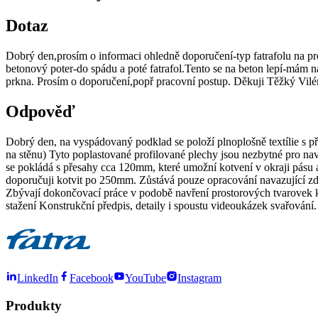
Dotaz
Dobrý den,prosím o informaci ohledně doporučení-typ fatrafolu na p
betonový poter-do spádu a poté fatrafol.Tento se na beton lepí-mám n
prkna. Prosím o doporučení,popř pracovní postup. Děkuji Těžký Vi
Odpověď
Dobrý den, na vyspádovaný podklad se položí plnoplošně textílie s p
na stěnu) Tyto poplastované profilované plechy jsou nezbytné pro navař
se pokládá s přesahy cca 120mm, které umožní kotvení v okraji pásu 
doporučuji kotvit po 250mm. Zůstává pouze opracování navazující zdi, 
Zbývají dokončovací práce v podobě navření prostorových tvarovek k
stažení Konstrukční předpis, detaily i spoustu videoukázek svařován
LinkedIn
Facebook
YouTube
Instagram
Produkty