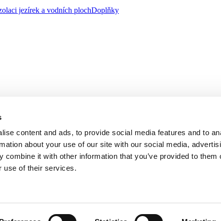
zolaci jezírek a vodních ploch
Doplňky
s
ise content and ads, to provide social media features and to an
rmation about your use of our site with our social media, advertis
 combine it with other information that you’ve provided to them o
 use of their services.
, se sídlem na adrese třída Tomáše Bati 1541, 763 61 Napajedla zapsa
řízeného společností AGROFERT, a.s., IČO 26185610, se sídlem na adr