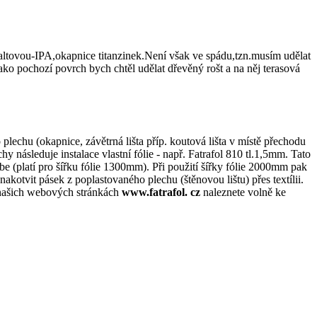
altovou-IPA,okapnice titanzinek.Není však ve spádu,tzn.musím udělat
ako pochozí povrch bych chtěl udělat dřevěný rošt a na něj terasová
echu (okapnice, závětrná lišta příp. koutová lišta v místě přechodu
y následuje instalace vlastní fólie - např. Fatrafol 810 tl.1,5mm. Tato
 (platí pro šířku fólie 1300mm). Při použití šířky fólie 2000mm pak
kotvit pásek z poplastovaného plechu (štěnovou lištu) přes textílii.
 našich webových stránkách
www.fatrafol. cz
naleznete volně ke