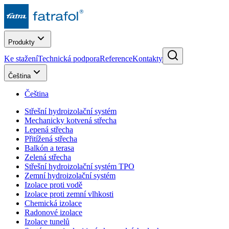
Produkty
Ke stažení
Technická podpora
Reference
Kontakty
Čeština
Čeština
Střešní hydroizolační systém
Mechanicky kotvená střecha
Lepená střecha
Přitížená střecha
Balkón a terasa
Zelená střecha
Střešní hydroizolační systém TPO
Zemní hydroizolační systém
Izolace proti vodě
Izolace proti zemní vlhkosti
Chemická izolace
Radonové izolace
Izolace tunelů