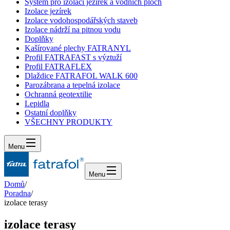
Systém pro izolaci jezírek a vodních ploch
Izolace jezírek
Izolace vodohospodářských staveb
Izolace nádrží na pitnou vodu
Doplňky
Kašírované plechy FATRANYL
Profil FATRAFAST s výztuží
Profil FATRAFLEX
Dlaždice FATRAFOL WALK 600
Parozábrana a tepelná izolace
Ochranná geotextilie
Lepidla
Ostatní doplňky
VŠECHNY PRODUKTY
Menu
Menu
Domů
/
Poradna
/
izolace terasy
izolace terasy