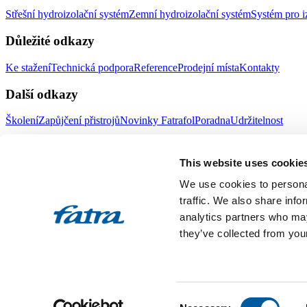
Střešní hydroizolační systém
Zemní hydroizolační systém
Systém pro i
Důležité odkazy
Ke stažení
Technická podpora
Reference
Prodejní místa
Kontakty
Další odkazy
Školení
Zapůjčení přistrojů
Novinky Fatrafol
Poradna
Udržitelnost
Fatra a.s.
This website uses cookie
O nás
Produkty Fatra
We use cookies to personal
Fatra e-shop
Novinky Fatra
traffic. We also share info
analytics partners who may
Volné pozice
Ochrana oznamovatelů
they’ve collected from your
Designed by 2FRESH
Sitemap
Ochrana osobních údajů
Nastavení souborů cookies
Toto jsou internetové stránky společnosti Fatra, a.s., IČO 27465021
Consent
vložka 4598. Společnost Fatra, a.s., je členem koncernu AGROFERT 