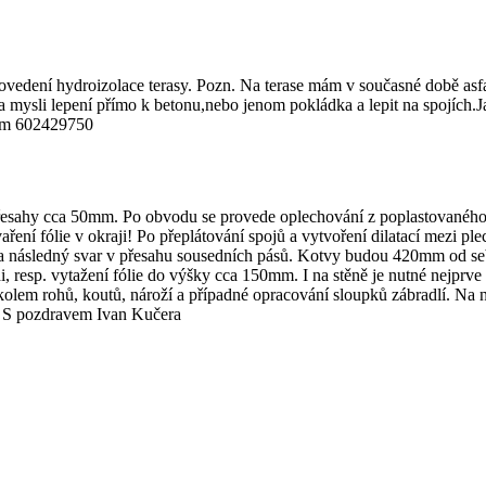
rovedení hydroizolace terasy. Pozn. Na terase mám v současné době asf
a mysli lepení přímo k betonu,nebo jenom pokládka a lepit na spojích.J
lém 602429750
řesahy cca 50mm. Po obvodu se provede oplechování z poplastovaného pl
ení fólie v okraji! Po přeplátování spojů a vytvoření dilatací mezi plech
a následný svar v přesahu sousedních pásů. Kotvy budou 420mm od sebe
resp. vytažení fólie do výšky cca 150mm. I na stěně je nutné nejprve na
olem rohů, koutů, nároží a případné opracování sloupků zábradlí. Na
í. S pozdravem Ivan Kučera