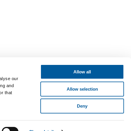
Allow all
alyse our
ing and
Allow selection
r that
Deny
né v obchodním rejstříku vedeném Krajským soudem v Brně, oddíl B,
ese Pyšelská 2327/2, Chodov, 149 00 Praha 4. © 2026 Fatra, a.s. •