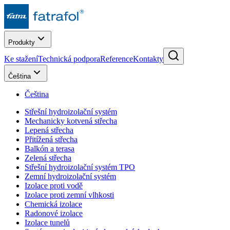
Produkty
Ke stažení
Technická podpora
Reference
Kontakty
Čeština
Čeština
Střešní hydroizolační systém
Mechanicky kotvená střecha
Lepená střecha
Přitížená střecha
Balkón a terasa
Zelená střecha
Střešní hydroizolační systém TPO
Zemní hydroizolační systém
Izolace proti vodě
Izolace proti zemní vlhkosti
Chemická izolace
Radonové izolace
Izolace tunelů