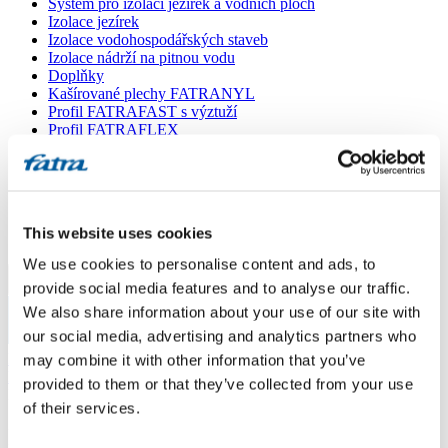
Systém pro izolaci jezírek a vodních ploch
Izolace jezírek
Izolace vodohospodářských staveb
Izolace nádrží na pitnou vodu
Doplňky
Kašírované plechy FATRANYL
Profil FATRAFAST s výztuží
Profil FATRAFLEX
Dlaždice FATRAFOL WALK 600
Parozábrana a tepelná izolace
Ochranná geotextilie
Lepidla
Ostatní doplňky
This website uses cookies
VŠECHNY PRODUKTY
We use cookies to personalise content and ads, to
Menu
provide social media features and to analyse our traffic.
We also share information about your use of our site with
our social media, advertising and analytics partners who
Menu
Domů
/
may combine it with other information that you’ve
Poradna
/
provided to them or that they’ve collected from your use
Izolace terasy
of their services.
Izolace terasy