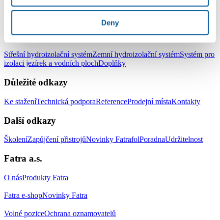
LinkedIn
Facebook
YouTube
Instagram
Deny
Produkty
Střešní hydroizolační systém
Zemní hydroizolační systém
Systém pro
izolaci jezírek a vodních ploch
Doplňky
Důležité odkazy
Ke stažení
Technická podpora
Reference
Prodejní místa
Kontakty
Další odkazy
Školení
Zapůjčení přistrojů
Novinky Fatrafol
Poradna
Udržitelnost
Fatra a.s.
O nás
Produkty Fatra
Fatra e-shop
Novinky Fatra
Volné pozice
Ochrana oznamovatelů