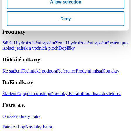
Allow selection
Deny
LinkedIn
Facebook
YouTube
Instagram
Produkty
Střešní hydroizolační systém
Zemní hydroizolační systém
Systém pro
izolaci jezírek a vodních ploch
Doplňky
Důležité odkazy
Ke stažení
Technická podpora
Reference
Prodejní místa
Kontakty
Další odkazy
Školení
Zapůjčení přistrojů
Novinky Fatrafol
Poradna
Udržitelnost
Fatra a.s.
O nás
Produkty Fatra
Fatra e-shop
Novinky Fatra