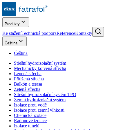
Produkty
Ke stažení
Technická podpora
Reference
Kontakty
Čeština
Čeština
Střešní hydroizolační systém
Mechanicky kotvená střecha
Lepená střecha
Přitížená střecha
Balkón a terasa
Zelená střecha
Střešní hydroizolační systém TPO
Zemní hydroizolační systém
Izolace proti vodě
Izolace proti zemní vlhkosti
Chemická izolace
Radonové izolace
Izolace tunelů