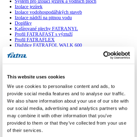
Systém pro izolaci jezírek a vodních ploch
Izolace jezírek
Izolace vodohospodářských staveb
Izolace nádrží na pitnou vodu
Doplňky
Kašírované plechy FATRANYL
Profil FATRAFAST s výztuží
Profil FATRAFLEX
Dlaždice FATRAFOL WALK 600
Parozábrana a tepelná izolace
Ochranná geotextilie
Lepidla
Ostatní doplňky
VŠECHNY PRODUKTY
This website uses cookies
We use cookies to personalise content and ads, to
Menu
provide social media features and to analyse our traffic.
We also share information about your use of our site with
Menu
our social media, advertising and analytics partners who
Domů
/
Poradna
/
may combine it with other information that you’ve
Izolace staré betonové jímky
provided to them or that they’ve collected from your use
of their services.
Izolace staré betonové jímky