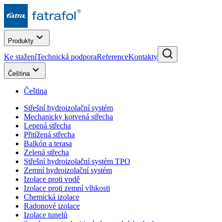
Produkty
Ke stažení
Technická podpora
Reference
Kontakty
Čeština
Čeština
Střešní hydroizolační systém
Mechanicky kotvená střecha
Lepená střecha
Přitížená střecha
Balkón a terasa
Zelená střecha
Střešní hydroizolační systém TPO
Zemní hydroizolační systém
Izolace proti vodě
Izolace proti zemní vlhkosti
Chemická izolace
Radonové izolace
Izolace tunelů