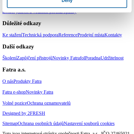
Deny
Střešní hydroizolační systém
Zemní hydroizolační systém
Systém pro
izolaci jezírek a vodních ploch
Doplňky
Důležité odkazy
Ke stažení
Technická podpora
Reference
Prodejní místa
Kontakty
Další odkazy
Školení
Zapůjčení přistrojů
Novinky Fatrafol
Poradna
Udržitelnost
Fatra a.s.
O nás
Produkty Fatra
Fatra e-shop
Novinky Fatra
Volné pozice
Ochrana oznamovatelů
Designed by 2FRESH
Sitemap
Ochrana osobních údajů
Nastavení souborů cookies
Toto jsou internetové stránky společnosti Fatra, a.s., IČO 27465021,