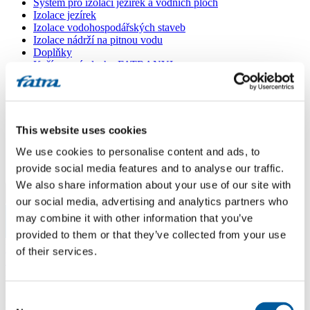
Systém pro izolaci jezírek a vodních ploch
Izolace jezírek
Izolace vodohospodářských staveb
Izolace nádrží na pitnou vodu
Doplňky
Kašírované plechy FATRANYL
Profil FATRAFAST s výztuží
Profil FATRAFLEX
Dlaždice FATRAFOL WALK 600
Parozábrana a tepelná izolace
Ochranná geotextilie
This website uses cookies
Lepidla
We use cookies to personalise content and ads, to
Ostatní doplňky
VŠECHNY PRODUKTY
provide social media features and to analyse our traffic.
We also share information about your use of our site with
Menu
our social media, advertising and analytics partners who
may combine it with other information that you’ve
provided to them or that they’ve collected from your use
Menu
Domů
/
of their services.
Poradna
/
izolace nádrže na vodu
Consent
izolace nádrže na vodu