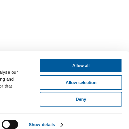
Allow all
alyse our
ing and
Allow selection
r that
Deny
né v obchodním rejstříku vedeném Krajským soudem v Brně, oddíl B,
ese Pyšelská 2327/2, Chodov, 149 00 Praha 4. © 2026 Fatra, a.s. •
Show details