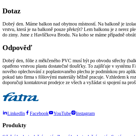
Dotaz
Dobrý den. Máme balkon nad obytnou místností. Na balkoně je izolace,
vrstvu, která je na balkoně pouze překrýt? Lem balkonu je z nerez ple
do zimy. Jsme z Havlíčkova Brodu. Na koho se máme případně obráti
Odpověď
Dobrý den, fólie z měkčeného PVC musí být po obvodu střechy (balko
opatřeno vrstvou plastu dostatečné tloušťky. To zajišťuje v systém
nového oplechování z poplastovaného plechu je podmínkou pro aplikac
pokud tato firma s fóliovými materiály běžně pracuje. Vzhledem k ro
doporučuji kontaktovat prodejce ze všech a vyžádat si spojení na pro
LinkedIn
Facebook
YouTube
Instagram
Produkty