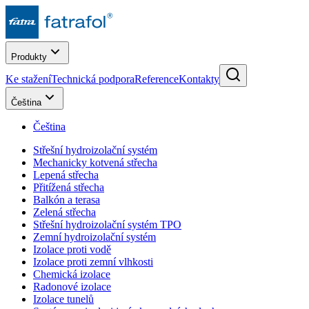
Produkty
Ke stažení
Technická podpora
Reference
Kontakty
Čeština
Čeština
Střešní hydroizolační systém
Mechanicky kotvená střecha
Lepená střecha
Přitížená střecha
Balkón a terasa
Zelená střecha
Střešní hydroizolační systém TPO
Zemní hydroizolační systém
Izolace proti vodě
Izolace proti zemní vlhkosti
Chemická izolace
Radonové izolace
Izolace tunelů