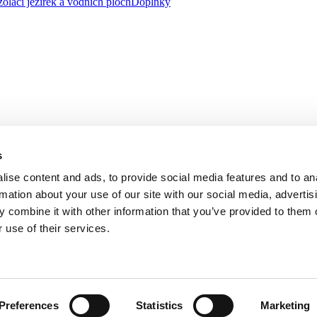
zolaci jezírek a vodních ploch
Doplňky
s
ise content and ads, to provide social media features and to an
rmation about your use of our site with our social media, advertis
 combine it with other information that you’ve provided to them o
 use of their services.
, se sídlem na adrese třída Tomáše Bati 1541, 763 61 Napajedla zapsa
řízeného společností AGROFERT, a.s., IČO 26185610, se sídlem na adr
Preferences
Statistics
Marketing