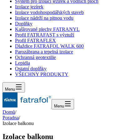
Systém pro izolaci jezírek a vodních ploch
Izolace jezírek
Izolace vodohospodářských staveb
Izolace nádrží na pitnou vodu
Doplňky
Kašírované plechy FATRANYL
Profil FATRAFAST s výztuží
Profil FATRAFLEX
Dlaždice FATRAFOL WALK 600
Parozábrana a tepelná izolace
Ochranná geotextilie
Lepidla
Ostatní doplňky
VŠECHNY PRODUKTY
Menu
Menu
Domů
/
Poradna
/
Izolace balkonu
Izolace balkonu