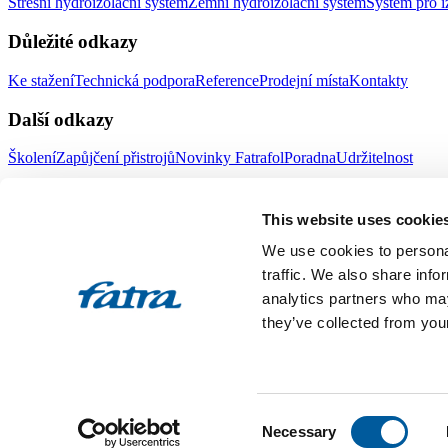
Střešní hydroizolační systém
Zemní hydroizolační systém
Systém pro i
Důležité odkazy
Ke stažení
Technická podpora
Reference
Prodejní místa
Kontakty
Další odkazy
Školení
Zapůjčení přistrojů
Novinky Fatrafol
Poradna
Udržitelnost
Fatra a.s.
This website uses cookie
O nás
Produkty Fatra
We use cookies to personal
Fatra e-shop
Novinky Fatra
traffic. We also share info
analytics partners who may
Volné pozice
Ochrana oznamovatelů
they’ve collected from your
Designed by 2FRESH
Sitemap
Ochrana osobních údajů
Nastavení souborů cookies
Toto jsou internetové stránky společnosti Fatra, a.s., IČO 27465021
Consent
vložka 4598. Společnost Fatra, a.s., je členem koncernu AGROFERT 
Necessary
Selection
All rights reserved