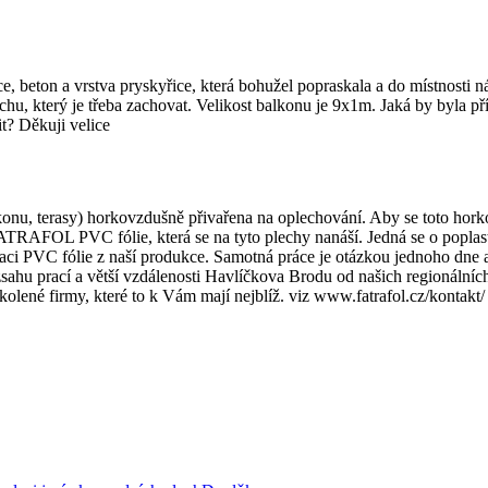
 beton a vrstva pryskyřice, která bohužel popraskala a do místnosti ná
chu, který je třeba zachovat. Velikost balkonu je 9x1m. Jaká by byla př
t? Děkuji velice
nu, terasy) horkovzdušně přivařena na oplechování. Aby se toto hork
u FATRAFOL PVC fólie, která se na tyto plechy nanáší. Jedná se o popl
i PVC fólie z naší produkce. Samotná práce je otázkou jednoho dne a m
zsahu prací a větší vzdálenosti Havlíčkova Brodu od našich regionáln
školené firmy, které to k Vám mají nejblíž. viz www.fatrafol.cz/kontak