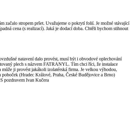
m začalo stropem pršet. Uvažujeme o pokrytí folií. Je možné stávající
ípadná cena (s realizací). Jaká je dodací doba. Chtěli bychom stihnout
ovzdušné natavení dalo provést, musí být i obvodové oplechování
astovaný plech s názvem FATRANYL. Tím chci říci, že instalace
ůže ji provést jakákoli izolatérská firma. Je velkou výhodou,
ích poboček (Hradec Králové, Praha, České Budějovice a Brno)
t/ S pozdravem Ivan Kučera