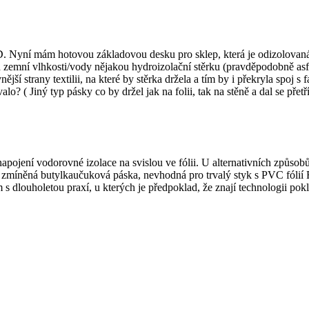
. Nyní mám hotovou základovou desku pro sklep, která je odizolovan
 zemní vlhkosti/vody nějakou hydroizolační stěrku (pravděpodobně asfat
í strany textilii, na které by stěrka držela a tím by i překryla spoj s 
ovalo? ( Jiný typ pásky co by držel jak na folii, tak na stěně a dal se př
 napojení vodorovné izolace na svislou ve fólii. U alternativních způs
 zmíněná butylkaučuková páska, nevhodná pro trvalý styk s PVC fólií F
 s dlouholetou praxí, u kterých je předpoklad, že znají technologii pok