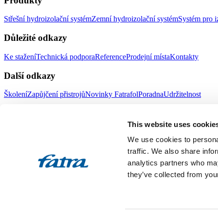
Produkty
Střešní hydroizolační systém
Zemní hydroizolační systém
Systém pro i
Důležité odkazy
Ke stažení
Technická podpora
Reference
Prodejní místa
Kontakty
Další odkazy
Školení
Zapůjčení přistrojů
Novinky Fatrafol
Poradna
Udržitelnost
Fatra a.s.
This website uses cookie
O nás
Produkty Fatra
We use cookies to personal
Fatra e-shop
Novinky Fatra
traffic. We also share info
analytics partners who may
Volné pozice
Ochrana oznamovatelů
they’ve collected from your
Designed by 2FRESH
Sitemap
Ochrana osobních údajů
Nastavení souborů cookies
Toto jsou internetové stránky společnosti Fatra, a.s., IČO 27465021