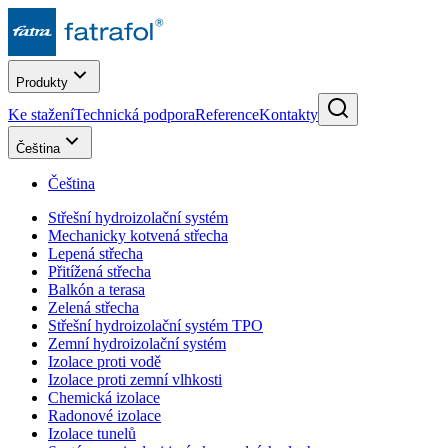
Produkty
Ke stažení
Technická podpora
Reference
Kontakty
Čeština
Čeština
Střešní hydroizolační systém
Mechanicky kotvená střecha
Lepená střecha
Přitížená střecha
Balkón a terasa
Zelená střecha
Střešní hydroizolační systém TPO
Zemní hydroizolační systém
Izolace proti vodě
Izolace proti zemní vlhkosti
Chemická izolace
Radonové izolace
Izolace tunelů