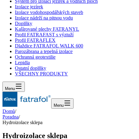
Systém pro izolaci jezírek a vodních ploch
Izolace jezírek
Izolace vodohospodářských staveb
Izolace nádrží na pitnou vodu
Doplňky
Kašírované plechy FATRANYL
Profil FATRAFAST s výztuží
Profil FATRAFLEX
Dlaždice FATRAFOL WALK 600
Parozábrana a tepelná izolace
Ochranná geotextilie
Lepidla
Ostatní doplňky
VŠECHNY PRODUKTY
Menu
Menu
Domů
/
Poradna
/
Hydroizolace sklepa
Hydroizolace sklepa