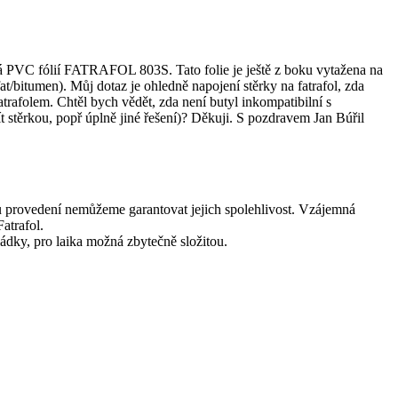
á PVC fólií FATRAFOL 803S. Tato folie je ještě z boku vytažena na
/bitumen). Můj dotaz je ohledně napojení stěrky na fatrafol, zda
fatrafolem. Chtěl bych vědět, zda není butyl inkompatibilní s
etřít stěrkou, popř úplně jiné řešení)? Děkuji. S pozdravem Jan Búřil
obů provedení nemůžeme garantovat jejich spolehlivost. Vzájemná
atrafol.
ládky, pro laika možná zbytečně složitou.