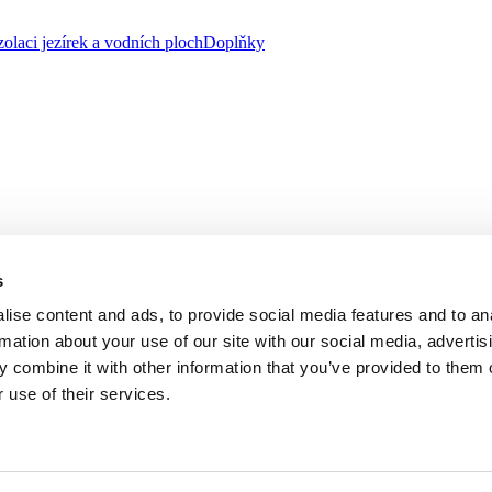
zolaci jezírek a vodních ploch
Doplňky
s
ise content and ads, to provide social media features and to an
rmation about your use of our site with our social media, advertis
 combine it with other information that you’ve provided to them o
 use of their services.
, se sídlem na adrese třída Tomáše Bati 1541, 763 61 Napajedla zapsa