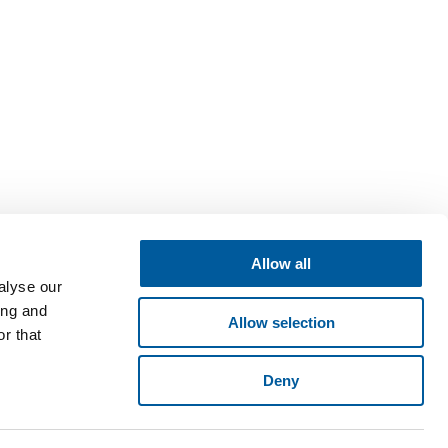
Allow all
alyse our
ing and
Allow selection
r that
Deny
né v obchodním rejstříku vedeném Krajským soudem v Brně, oddíl B,