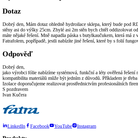
Dotaz
Dobrý den, Mám dotaz ohledně hydroilace sklepa, který bude pod RD
stěny asi do výšky 25cm. Zbylé asi 2m stěn bych chtěl oddizolovat od
máte nějaké řešení. Mně napadla páska s butylkaučukem, která má z vnějš
Fatrafolem, popřípadě, jestli nabízíte jiné řešení, které by s folií fung
Odpověď
Dobrý den,
jako výrobci fólie nabízíme systémová, funkční a léty ověřená řešení
kompatibilita materiálů může být jedním z důvodů. Příkladem je třeba
Izolace doporučujeme realizovat prostřednictvím profesionálních firem
S pozdravem
Ivan Kučera
LinkedIn
Facebook
YouTube
Instagram