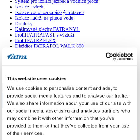
Systém pro izolaci jezírek a vodních ploch
Izolace jezírek
Izolace vodohospodářských staveb
Izolace nádrží na pitnou vodu
Doplňky
Kašírované plechy FATRANYL
Profil FATRAFAST s výztuží
Profil FATRAFLEX
Dlaždice FATRAFOL WALK 600
Parozábrana a tepelná izolace
Ochranná geotextilie
Lepidla
Ostatní doplňky
VŠECHNY PRODUKTY
This website uses cookies
We use cookies to personalise content and ads, to
Menu
provide social media features and to analyse our traffic.
We also share information about your use of our site with
Menu
our social media, advertising and analytics partners who
Domů
/
Poradna
/
may combine it with other information that you’ve
Hydroizolace
provided to them or that they’ve collected from your use
of their services.
Hydroizolace