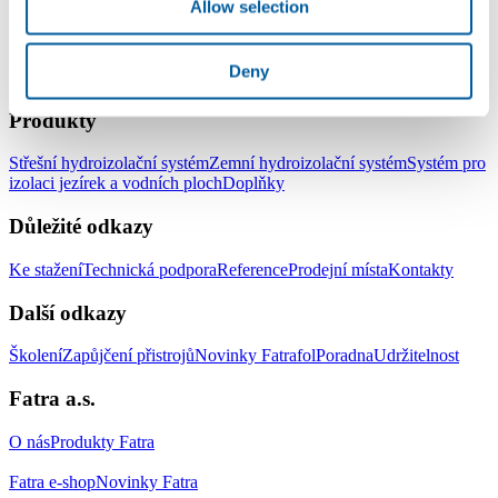
Allow selection
Deny
LinkedIn
Facebook
YouTube
Instagram
Produkty
Střešní hydroizolační systém
Zemní hydroizolační systém
Systém pro
izolaci jezírek a vodních ploch
Doplňky
Důležité odkazy
Ke stažení
Technická podpora
Reference
Prodejní místa
Kontakty
Další odkazy
Školení
Zapůjčení přistrojů
Novinky Fatrafol
Poradna
Udržitelnost
Fatra a.s.
O nás
Produkty Fatra
Fatra e-shop
Novinky Fatra