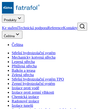
Produkty
Ke stažení
Technická podpora
Reference
Kontakty
Čeština
Čeština
Střešní hydroizolační systém
Mechanicky kotvená střecha
Lepená střecha
Přitížená střecha
Balkón a terasa
Zelená střecha
Střešní hydroizolační systém TPO
Zemní hydroizolační systém
Izolace proti vodě
Izolace proti zemní vlhkosti
Chemická izolace
Radonové izolace
Izolace tunelů