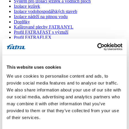
Systém pro izolaci jezírek a vodních ploch
Izolace jezírek
Izolace vodohospodářských staveb
Izolace nádrží na pitnou vodu
Doplňky
Kašírované plechy FATRANYL
Profil FATRAFAST s výztuží
Profil FATRAFLEX
Dlaždice FATRAFOL WALK 600
Parozábrana a tepelná izolace
Ochranná geotextilie
Lepidla
Ostatní doplňky
This website uses cookies
VŠECHNY PRODUKTY
We use cookies to personalise content and ads, to
Menu
provide social media features and to analyse our traffic.
We also share information about your use of our site with
our social media, advertising and analytics partners who
Menu
Domů
/
may combine it with other information that you’ve
Poradna
/
provided to them or that they’ve collected from your use
Geotextilie
of their services.
Geotextilie