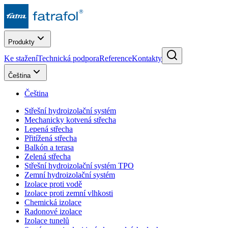
Produkty
Ke stažení
Technická podpora
Reference
Kontakty
Čeština
Čeština
Střešní hydroizolační systém
Mechanicky kotvená střecha
Lepená střecha
Přitížená střecha
Balkón a terasa
Zelená střecha
Střešní hydroizolační systém TPO
Zemní hydroizolační systém
Izolace proti vodě
Izolace proti zemní vlhkosti
Chemická izolace
Radonové izolace
Izolace tunelů