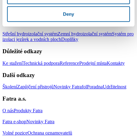
LinkedIn
Facebook
YouTube
Instagram
Deny
Produkty
Střešní hydroizolační systém
Zemní hydroizolační systém
Systém pro
izolaci jezírek a vodních ploch
Doplňky
Důležité odkazy
Ke stažení
Technická podpora
Reference
Prodejní místa
Kontakty
Další odkazy
Školení
Zapůjčení přistrojů
Novinky Fatrafol
Poradna
Udržitelnost
Fatra a.s.
O nás
Produkty Fatra
Fatra e-shop
Novinky Fatra
Volné pozice
Ochrana oznamovatelů