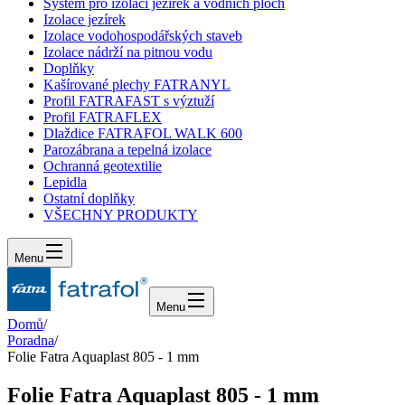
Systém pro izolaci jezírek a vodních ploch
Izolace jezírek
Izolace vodohospodářských staveb
Izolace nádrží na pitnou vodu
Doplňky
Kašírované plechy FATRANYL
Profil FATRAFAST s výztuží
Profil FATRAFLEX
Dlaždice FATRAFOL WALK 600
Parozábrana a tepelná izolace
Ochranná geotextilie
Lepidla
Ostatní doplňky
VŠECHNY PRODUKTY
Menu
Menu
Domů
/
Poradna
/
Folie Fatra Aquaplast 805 - 1 mm
Folie Fatra Aquaplast 805 - 1 mm