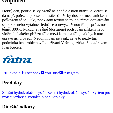
Odpověď
Dobrý den, pokud se vyloženě nejedná o ostrou hranu, o kterou se
dá např. pořezat, pak se nemusíte bát, že by došlo k mechanickému
poškození fólie. Díky podkladní textílii se fólie v rámci dotvarování
sklouzne nebo vytáhne. Jedná se o nevyztuženou fólii s průtažností
téměř 300%. Pokud je reálné (dostupné) podsypání pískem nebo
vložení nějakého přířezu fólie mezi kámen a fólii, pak bych tuto
úpravu asi provedl. Nedomnívám se však, že je to nezbytná
podmínka bezproblémového užívání Vašeho jezírka. S pozdravem
Ivan Kučera
LinkedIn
Facebook
YouTube
Instagram
Produkty
Střešní hydroizolační systém
Zemní hydroizolační systém
Systém pro
izolaci jezírek a vodních ploch
Doplňky
Důležité odkazy