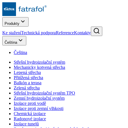
Produkty
Ke stažení
Technická podpora
Reference
Kontakty
Čeština
Čeština
Střešní hydroizolační systém
Mechanicky kotvená střecha
Lepená střecha
Přitížená střecha
Balkón a terasa
Zelená střecha
Střešní hydroizolační systém TPO
Zemní hydroizolační systém
Izolace proti vodě
Izolace proti zemní vlhkosti
Chemická izolace
Radonové izolace
Izolace tunelů