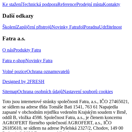
Ke stažení
Technická podpora
Reference
Prodejní místa
Kontakty
Další odkazy
Školení
Zapůjčení přistrojů
Novinky Fatrafol
Poradna
Udržitelnost
Fatra a.s.
O nás
Produkty Fatra
Fatra e-shop
Novinky Fatra
Volné pozice
Ochrana oznamovatelů
Designed by 2FRESH
Sitemap
Ochrana osobních údajů
Nastavení souborů cookies
Toto jsou internetové stránky společnosti Fatra, a.s., IČO 27465021,
se sídlem na adrese třída Tomáše Bati 1541, 763 61 Napajedla
zapsané v obchodním rejstříku vedeném Krajským soudem v Brně,
oddíl B, vložka 4598. Společnost Fatra, a.s., je členem koncernu
AGROFERT řízeného společností AGROFERT, a.s., IČO
26185610, se sídlem na adrese Pyšelská 2327/2, Chodov, 149 00