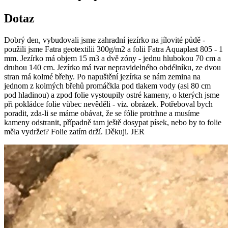
Dotaz
Dobrý den, vybudovali jsme zahradní jezírko na jílovité půdě -
použili jsme Fatra geotextilii 300g/m2 a folii Fatra Aquaplast 805 - 1
mm. Jezírko má objem 15 m3 a dvě zóny - jednu hlubokou 70 cm a
druhou 140 cm. Jezírko má tvar nepravidelného obdélníku, ze dvou
stran má kolmé břehy. Po napuštění jezírka se nám zemina na
jednom z kolmých břehů promáčkla pod tlakem vody (asi 80 cm
pod hladinou) a zpod folie vystoupily ostré kameny, o kterých jsme
při pokládce folie vůbec nevěděli - viz. obrázek. Potřeboval bych
poradit, zda-li se máme obávat, že se fólie protrhne a musíme
kameny odstranit, případně tam ještě dosypat písek, nebo by to folie
měla vydržet? Folie zatím drží. Děkuji. JER