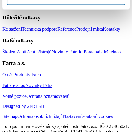
Střešní hydroizolační systém
Zemní hydroizolační systém
Systém pro
izolaci jezírek a vodních ploch
Doplňky
Důležité odkazy
Ke stažení
Technická podpora
Reference
Prodejní místa
Kontakty
Další odkazy
Školení
Zapůjčení přistrojů
Novinky Fatrafol
Poradna
Udržitelnost
Fatra a.s.
O nás
Produkty Fatra
Fatra e-shop
Novinky Fatra
Volné pozice
Ochrana oznamovatelů
Designed by 2FRESH
Sitemap
Ochrana osobních údajů
Nastavení souborů cookies
Toto jsou internetové stránky společnosti Fatra, a.s., IČO 27465021,
se sídlem na adrese třída Tomáše Bati 1541, 763 61 Napajedla