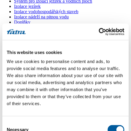
Systém pro izolaci jezírek a vodních ploch
Izolace jezírek
Izolace vodohospodářských staveb
Izolace nádrží na pitnou vodu
Doplňky
Kašírované plechy FATRANYL
Profil FATRAFAST s výztuží
Profil FATRAFLEX
Dlaždice FATRAFOL WALK 600
Parozábrana a tepelná izolace
This website uses cookies
Ochranná geotextilie
Lepidla
We use cookies to personalise content and ads, to
Ostatní doplňky
provide social media features and to analyse our traffic.
VŠECHNY PRODUKTY
We also share information about your use of our site with
our social media, advertising and analytics partners who
Menu
may combine it with other information that you’ve
provided to them or that they’ve collected from your use
Menu
of their services.
Domů
/
Poradna
/
Fólie
Consent
Fólie
Necessary
Selection