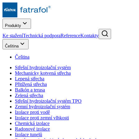
Produkty
Ke stažení
Technická podpora
Reference
Kontakty
Čeština
Čeština
Střešní hydroizolační systém
Mechanicky kotvená střecha
Lepená střecha
Přitížená střecha
Balkón a terasa
Zelená střecha
Střešní hydroizolační systém TPO
Zemní hydroizolační systém
Izolace proti vodě
Izolace proti zemní vlhkosti
Chemická izolace
Radonové izolace
Izolace tunelů