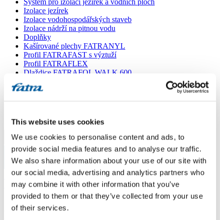
Systém pro izolaci jezírek a vodních ploch
Izolace jezírek
Izolace vodohospodářských staveb
Izolace nádrží na pitnou vodu
Doplňky
Kašírované plechy FATRANYL
Profil FATRAFAST s výztuží
Profil FATRAFLEX
Dlaždice FATRAFOL WALK 600
Parozábrana a tepelná izolace
Ochranná geotextilie
Lepidla
Ostatní doplňky
VŠECHNY PRODUKTY
This website uses cookies
We use cookies to personalise content and ads, to
Menu
provide social media features and to analyse our traffic.
We also share information about your use of our site with
Menu
our social media, advertising and analytics partners who
Domů
/
may combine it with other information that you’ve
Poradna
/
Fatrafol - životnost
provided to them or that they’ve collected from your use
of their services.
Fatrafol - životnost