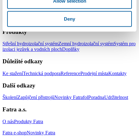
Allow selection
Deny
LinkedIn
Facebook
YouTube
Instagram
Produkty
Střešní hydroizolační systém
Zemní hydroizolační systém
Systém pro
izolaci jezírek a vodních ploch
Doplňky
Důležité odkazy
Ke stažení
Technická podpora
Reference
Prodejní místa
Kontakty
Další odkazy
Školení
Zapůjčení přistrojů
Novinky Fatrafol
Poradna
Udržitelnost
Fatra a.s.
O nás
Produkty Fatra
Fatra e-shop
Novinky Fatra