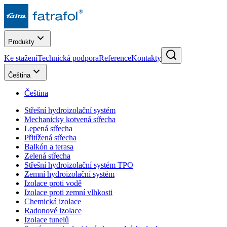
Produkty
Ke stažení
Technická podpora
Reference
Kontakty
Čeština
Čeština
Střešní hydroizolační systém
Mechanicky kotvená střecha
Lepená střecha
Přitížená střecha
Balkón a terasa
Zelená střecha
Střešní hydroizolační systém TPO
Zemní hydroizolační systém
Izolace proti vodě
Izolace proti zemní vlhkosti
Chemická izolace
Radonové izolace
Izolace tunelů