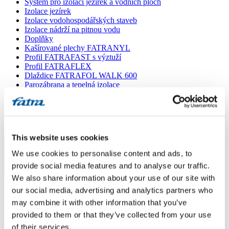
Systém pro izolaci jezírek a vodních ploch
Izolace jezírek
Izolace vodohospodářských staveb
Izolace nádrží na pitnou vodu
Doplňky
Kašírované plechy FATRANYL
Profil FATRAFAST s výztuží
Profil FATRAFLEX
Dlaždice FATRAFOL WALK 600
Parozábrana a tepelná izolace
Ochranná geotextilie
Lepidla
Ostatní doplňky
VŠECHNY PRODUKTY
This website uses cookies
Menu
We use cookies to personalise content and ads, to
provide social media features and to analyse our traffic.
Menu
We also share information about your use of our site with
Domů
/
our social media, advertising and analytics partners who
Poradna
/
Fatrafol na modifikovaný asfaltový pás
may combine it with other information that you’ve
provided to them or that they’ve collected from your use
Fatrafol na modifikovaný asfaltový pás
of their services.