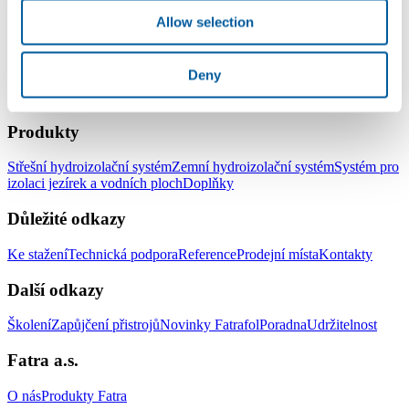
Ivan Kučera
Allow selection
Deny
LinkedIn
Facebook
YouTube
Instagram
Produkty
Střešní hydroizolační systém
Zemní hydroizolační systém
Systém pro
izolaci jezírek a vodních ploch
Doplňky
Důležité odkazy
Ke stažení
Technická podpora
Reference
Prodejní místa
Kontakty
Další odkazy
Školení
Zapůjčení přistrojů
Novinky Fatrafol
Poradna
Udržitelnost
Fatra a.s.
O nás
Produkty Fatra