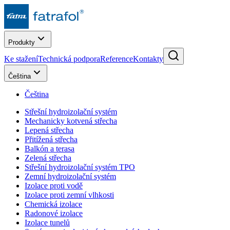
Produkty
Ke stažení
Technická podpora
Reference
Kontakty
Čeština
Čeština
Střešní hydroizolační systém
Mechanicky kotvená střecha
Lepená střecha
Přitížená střecha
Balkón a terasa
Zelená střecha
Střešní hydroizolační systém TPO
Zemní hydroizolační systém
Izolace proti vodě
Izolace proti zemní vlhkosti
Chemická izolace
Radonové izolace
Izolace tunelů