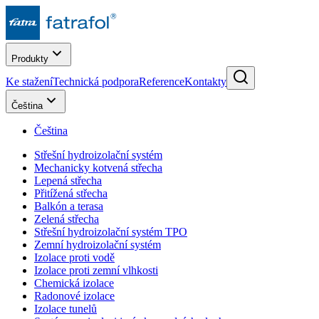
Produkty
Ke stažení
Technická podpora
Reference
Kontakty
Čeština
Čeština
Střešní hydroizolační systém
Mechanicky kotvená střecha
Lepená střecha
Přitížená střecha
Balkón a terasa
Zelená střecha
Střešní hydroizolační systém TPO
Zemní hydroizolační systém
Izolace proti vodě
Izolace proti zemní vlhkosti
Chemická izolace
Radonové izolace
Izolace tunelů