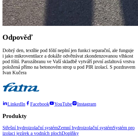
Odpověď
Dobrý den, textílie pod fólií neplní jen funkci separační, ale funguje
i jako mikroventilace a dokáže odvětrávat zkondenzovanou vlhkost
pod fólií. Parozábranu ve Vaší skladbě vytváří první asfaltová vrstva
položená přímo na betonovém strop u pod PIR izolací. S pozdravem
Ivan Kučera
LinkedIn
Facebook
YouTube
Instagram
Produkty
Střešní hydroizolační systém
Zemní hydroizolační systém
Systém pro
izolaci jezírek a vodních ploch
Doplňky