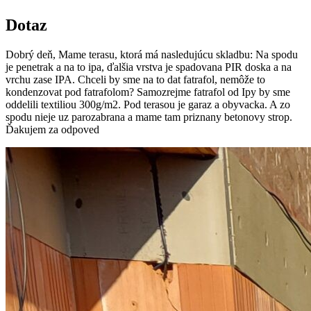
Dotaz
Dobrý deň, Mame terasu, ktorá má nasledujúcu skladbu: Na spodu
je penetrak a na to ipa, ďalšia vrstva je spadovana PIR doska a na
vrchu zase IPA. Chceli by sme na to dat fatrafol, nemôže to
kondenzovat pod fatrafolom? Samozrejme fatrafol od Ipy by sme
oddelili textiliou 300g/m2. Pod terasou je garaz a obyvacka. A zo
spodu nieje uz parozabrana a mame tam priznany betonovy strop.
Ďakujem za odpoved