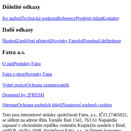
Důležité odkazy
Ke stažení
Technická podpora
Reference
Prodejní místa
Kontakty
Další odkazy
Školení
Zapůjčení přistrojů
Novinky Fatrafol
Poradna
Udržitelnost
Fatra a.s.
O nás
Produkty Fatra
Fatra e-shop
Novinky Fatra
Volné pozice
Ochrana oznamovatelů
Designed by 2FRESH
Sitemap
Ochrana osobních údajů
Nastavení souborů cookies
Toto jsou internetové stránky společnosti Fatra, a.s., IČO 27465021,
se sídlem na adrese třída Tomáše Bati 1541, 763 61 Napajedla
zapsané v obchodním rejstříku vedeném Krajským soudem v Brně,
oddíl B, vložka 4598. Společnost Fatra, a.s., je členem koncernu