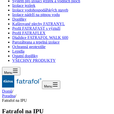
Systém pro izolaci jezírek a vodních ploch
Izolace jezírek
Izolace vodohospodářských staveb
Izolace nádrží na pitnou vodu
Doplňky
Kašírované plechy FATRANYL
Profil FATRAFAST s výztuží
Profil FATRAFLEX
Dlaždice FATRAFOL WALK 600
Parozábrana a tepelná izolace
Ochranná geotextilie
Lepidla
Ostatní doplňky
VŠECHNY PRODUKTY
Menu
Menu
Domů
/
Poradna
/
Fatrafol na IPU
Fatrafol na IPU