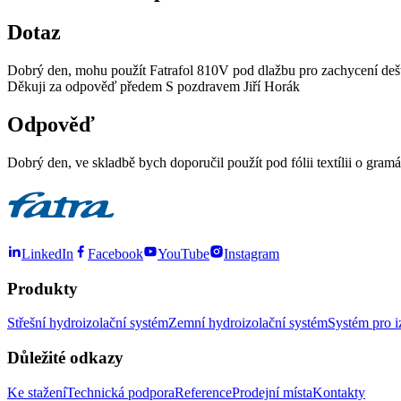
Dotaz
Dobrý den, mohu použít Fatrafol 810V pod dlažbu pro zachycení dešťov
Děkuji za odpověď předem S pozdravem Jiří Horák
Odpověď
Dobrý den, ve skladbě bych doporučil použít pod fólii textílii o gr
LinkedIn
Facebook
YouTube
Instagram
Produkty
Střešní hydroizolační systém
Zemní hydroizolační systém
Systém pro i
Důležité odkazy
Ke stažení
Technická podpora
Reference
Prodejní místa
Kontakty