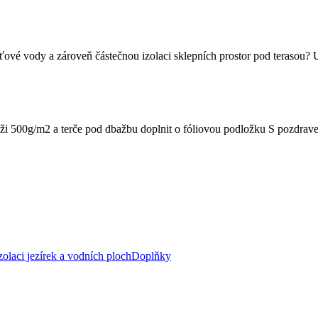
é vody a zároveň částečnou izolaci sklepních prostor pod terasou? Uspo
amáži 500g/m2 a terče pod dbažbu doplnit o fóliovou podložku S pozdra
zolaci jezírek a vodních ploch
Doplňky