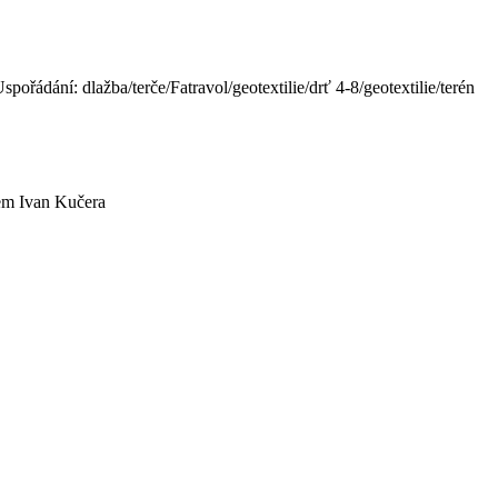
řádání: dlažba/terče/Fatravol/geotextilie/drť 4-8/geotextilie/terén
vem Ivan Kučera