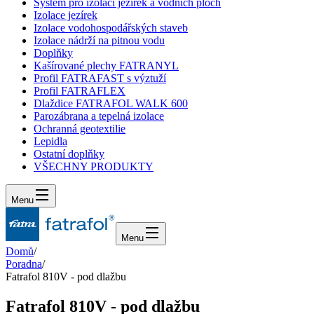
Systém pro izolaci jezírek a vodních ploch
Izolace jezírek
Izolace vodohospodářských staveb
Izolace nádrží na pitnou vodu
Doplňky
Kašírované plechy FATRANYL
Profil FATRAFAST s výztuží
Profil FATRAFLEX
Dlaždice FATRAFOL WALK 600
Parozábrana a tepelná izolace
Ochranná geotextilie
Lepidla
Ostatní doplňky
VŠECHNY PRODUKTY
Menu
Menu
Domů
/
Poradna
/
Fatrafol 810V - pod dlažbu
Fatrafol 810V - pod dlažbu