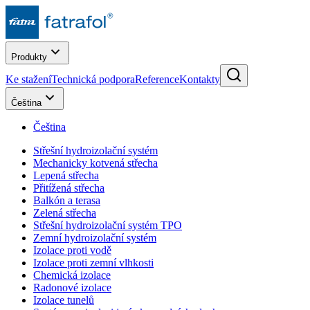
Produkty
Ke stažení
Technická podpora
Reference
Kontakty
Čeština
Čeština
Střešní hydroizolační systém
Mechanicky kotvená střecha
Lepená střecha
Přitížená střecha
Balkón a terasa
Zelená střecha
Střešní hydroizolační systém TPO
Zemní hydroizolační systém
Izolace proti vodě
Izolace proti zemní vlhkosti
Chemická izolace
Radonové izolace
Izolace tunelů