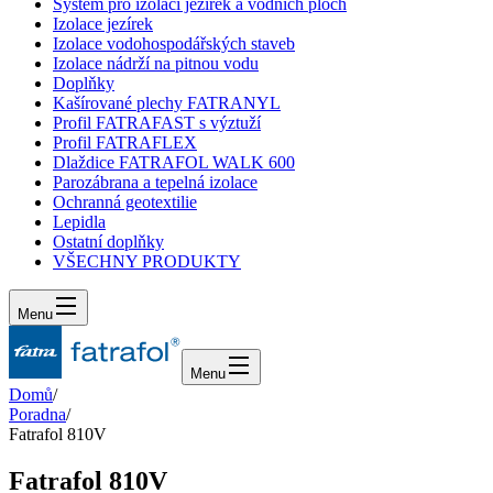
Systém pro izolaci jezírek a vodních ploch
Izolace jezírek
Izolace vodohospodářských staveb
Izolace nádrží na pitnou vodu
Doplňky
Kašírované plechy FATRANYL
Profil FATRAFAST s výztuží
Profil FATRAFLEX
Dlaždice FATRAFOL WALK 600
Parozábrana a tepelná izolace
Ochranná geotextilie
Lepidla
Ostatní doplňky
VŠECHNY PRODUKTY
Menu
Menu
Domů
/
Poradna
/
Fatrafol 810V
Fatrafol 810V