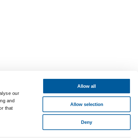
Allow all
alyse our
ing and
Allow selection
r that
Deny