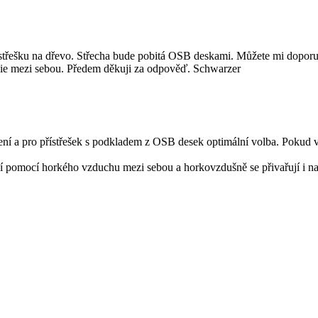
střešku na dřevo. Střecha bude pobitá OSB deskami. Můžete mi doporuč
ólie mezi sebou. Předem děkuji za odpověď. Schwarzer
ní a pro přístřešek s podkladem z OSB desek optimální volba. Pokud však 
í pomocí horkého vzduchu mezi sebou a horkovzdušně se přivařují i n