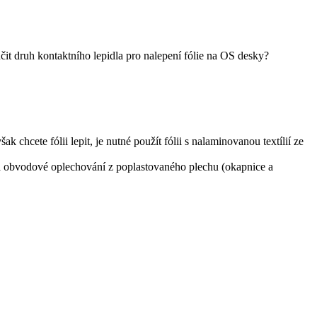
it druh kontaktního lepidla pro nalepení fólie na OS desky?
chcete fólii lepit, je nutné použít fólii s nalaminovanou textílií ze
a obvodové oplechování z poplastovaného plechu (okapnice a