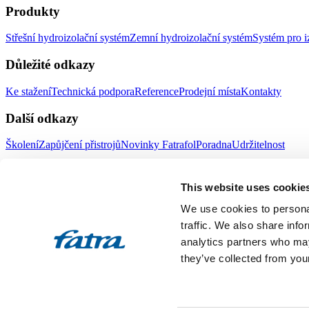
Produkty
Střešní hydroizolační systém
Zemní hydroizolační systém
Systém pro i
Důležité odkazy
Ke stažení
Technická podpora
Reference
Prodejní místa
Kontakty
Další odkazy
Školení
Zapůjčení přistrojů
Novinky Fatrafol
Poradna
Udržitelnost
Fatra a.s.
This website uses cookie
O nás
Produkty Fatra
We use cookies to personal
Fatra e-shop
Novinky Fatra
traffic. We also share info
analytics partners who may
Volné pozice
Ochrana oznamovatelů
they’ve collected from your
Designed by 2FRESH
Sitemap
Ochrana osobních údajů
Nastavení souborů cookies