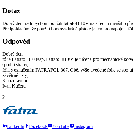
Dotaz
Dobrý den, radi bychom použili fatrafol 810V na střechu menšího pří
Předpokládám, že použití horkovzdušné pistole je jen pro napojení f
Odpověď
Dobrý den,
fólie Fatrafol 810 resp. Fatrafol 810/V je určena pro mechanické kotve
spodní strany,
fólii s označením FATRAFOL 807. Obě, výše uvedené fólie se spojuj
závětrné lišty)
S pozdravem
Ivan Kučera
p
LinkedIn
Facebook
YouTube
Instagram