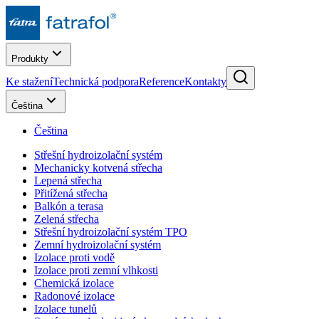
Produkty
Ke stažení
Technická podpora
Reference
Kontakty
Čeština
Čeština
Střešní hydroizolační systém
Mechanicky kotvená střecha
Lepená střecha
Přitížená střecha
Balkón a terasa
Zelená střecha
Střešní hydroizolační systém TPO
Zemní hydroizolační systém
Izolace proti vodě
Izolace proti zemní vlhkosti
Chemická izolace
Radonové izolace
Izolace tunelů