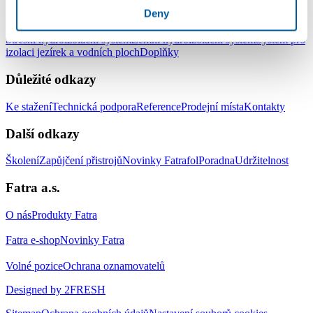
Produkty
Deny
Střešní hydroizolační systém
Zemní hydroizolační systém
Systém pro
izolaci jezírek a vodních ploch
Doplňky
Důležité odkazy
Ke stažení
Technická podpora
Reference
Prodejní místa
Kontakty
Další odkazy
Školení
Zapůjčení přistrojů
Novinky Fatrafol
Poradna
Udržitelnost
Fatra a.s.
O nás
Produkty Fatra
Fatra e-shop
Novinky Fatra
Volné pozice
Ochrana oznamovatelů
Designed by 2FRESH