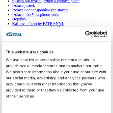
Systém pro izolaci jezírek a vodních ploch
Izolace jezírek
Izolace vodohospodářských staveb
Izolace nádrží na pitnou vodu
Doplňky
Kašírované plechy FATRANYL
Profil FATRAFAST s výztuží
Profil FATRAFLEX
Dlaždice FATRAFOL WALK 600
Parozábrana a tepelná izolace
Ochranná geotextilie
Lepidla
This website uses cookies
Ostatní doplňky
We use cookies to personalise content and ads, to
VŠECHNY PRODUKTY
provide social media features and to analyse our traffic.
We also share information about your use of our site with
Menu
our social media, advertising and analytics partners who
may combine it with other information that you’ve
Menu
provided to them or that they’ve collected from your use
Domů
/
Poradna
/
of their services.
Fatrafol 810 tl.1,5mm
Fatrafol 810 tl.1,5mm