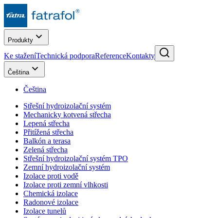
Produkty
Ke stažení
Technická podpora
Reference
Kontakty
Čeština
Čeština
Střešní hydroizolační systém
Mechanicky kotvená střecha
Lepená střecha
Přitížená střecha
Balkón a terasa
Zelená střecha
Střešní hydroizolační systém TPO
Zemní hydroizolační systém
Izolace proti vodě
Izolace proti zemní vlhkosti
Chemická izolace
Radonové izolace
Izolace tunelů