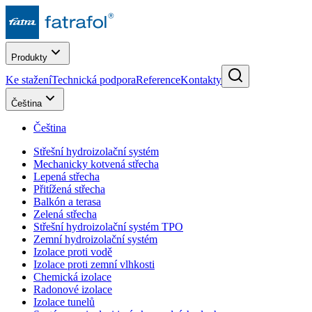
Produkty
Ke stažení
Technická podpora
Reference
Kontakty
Čeština
Čeština
Střešní hydroizolační systém
Mechanicky kotvená střecha
Lepená střecha
Přitížená střecha
Balkón a terasa
Zelená střecha
Střešní hydroizolační systém TPO
Zemní hydroizolační systém
Izolace proti vodě
Izolace proti zemní vlhkosti
Chemická izolace
Radonové izolace
Izolace tunelů