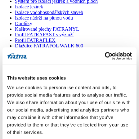
Systém pro izolaci jezírek a vodních ploch
Izolace jezírek
Izolace vodohospodářských staveb
Izolace nádrží na pitnou vodu
Doplňky
Kašírované plechy FATRANYL
Profil FATRAFAST s výztuží
Profil FATRAFLEX
Dlaždice FATRAFOL WALK 600
Parozábrana a tepelná izolace
Ochranná geotextilie
Lepidla
Ostatní doplňky
VŠECHNY PRODUKTY
This website uses cookies
We use cookies to personalise content and ads, to
Menu
provide social media features and to analyse our traffic.
We also share information about your use of our site with
Menu
our social media, advertising and analytics partners who
Domů
/
Poradna
/
may combine it with other information that you’ve
Fatrafol 803S
provided to them or that they’ve collected from your use
of their services.
Fatrafol 803S