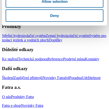
Allow selection
Deny
LinkedIn
Facebook
YouTube
Instagram
Produkty
Střešní hydroizolační systém
Zemní hydroizolační systém
Systém pro
izolaci jezírek a vodních ploch
Doplňky
Důležité odkazy
Ke stažení
Technická podpora
Reference
Prodejní místa
Kontakty
Další odkazy
Školení
Zapůjčení přistrojů
Novinky Fatrafol
Poradna
Udržitelnost
Fatra a.s.
O nás
Produkty Fatra
Fatra e-shop
Novinky Fatra