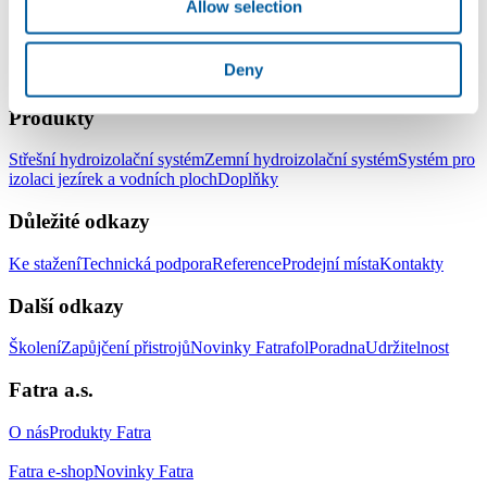
Allow selection
Deny
LinkedIn
Facebook
YouTube
Instagram
Produkty
Střešní hydroizolační systém
Zemní hydroizolační systém
Systém pro
izolaci jezírek a vodních ploch
Doplňky
Důležité odkazy
Ke stažení
Technická podpora
Reference
Prodejní místa
Kontakty
Další odkazy
Školení
Zapůjčení přistrojů
Novinky Fatrafol
Poradna
Udržitelnost
Fatra a.s.
O nás
Produkty Fatra
Fatra e-shop
Novinky Fatra