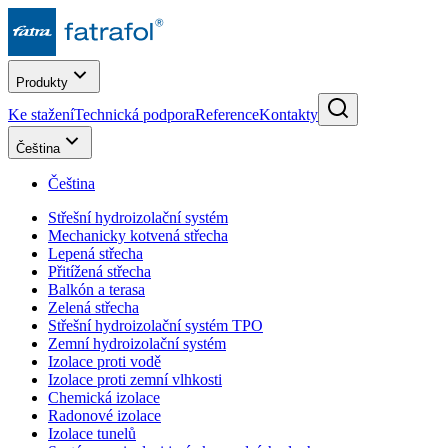
Produkty
Ke stažení
Technická podpora
Reference
Kontakty
Čeština
Čeština
Střešní hydroizolační systém
Mechanicky kotvená střecha
Lepená střecha
Přitížená střecha
Balkón a terasa
Zelená střecha
Střešní hydroizolační systém TPO
Zemní hydroizolační systém
Izolace proti vodě
Izolace proti zemní vlhkosti
Chemická izolace
Radonové izolace
Izolace tunelů