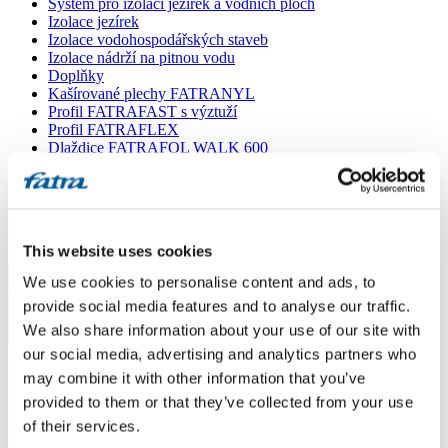
Systém pro izolaci jezírek a vodních ploch
Izolace jezírek
Izolace vodohospodářských staveb
Izolace nádrží na pitnou vodu
Doplňky
Kašírované plechy FATRANYL
Profil FATRAFAST s výztuží
Profil FATRAFLEX
Dlaždice FATRAFOL WALK 600
Parozábrana a tepelná izolace
Ochranná geotextilie
Lepidla
Ostatní doplňky
VŠECHNY PRODUKTY
This website uses cookies
We use cookies to personalise content and ads, to
Menu
provide social media features and to analyse our traffic.
We also share information about your use of our site with
Menu
our social media, advertising and analytics partners who
Domů
/
Poradna
/
may combine it with other information that you’ve
Fatrafol 803 pod základovou deskou
provided to them or that they’ve collected from your use
of their services.
Fatrafol 803 pod základovou deskou