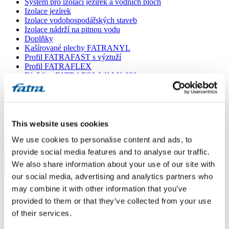
Systém pro izolaci jezírek a vodních ploch
Izolace jezírek
Izolace vodohospodářských staveb
Izolace nádrží na pitnou vodu
Doplňky
Kašírované plechy FATRANYL
Profil FATRAFAST s výztuží
Profil FATRAFLEX
Dlaždice FATRAFOL WALK 600
Parozábrana a tepelná izolace
Ochranná geotextilie
Lepidla
Ostatní doplňky
VŠECHNY PRODUKTY
This website uses cookies
We use cookies to personalise content and ads, to
Menu
provide social media features and to analyse our traffic.
We also share information about your use of our site with
Menu
our social media, advertising and analytics partners who
Domů
/
may combine it with other information that you’ve
Poradna
/
provided to them or that they’ve collected from your use
Farba strechy
of their services.
Farba strechy