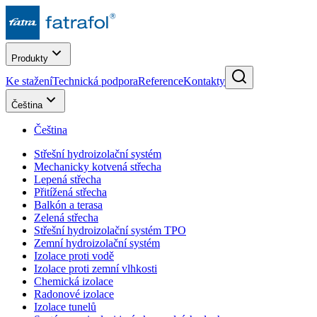
Produkty
Ke stažení
Technická podpora
Reference
Kontakty
Čeština
Čeština
Střešní hydroizolační systém
Mechanicky kotvená střecha
Lepená střecha
Přitížená střecha
Balkón a terasa
Zelená střecha
Střešní hydroizolační systém TPO
Zemní hydroizolační systém
Izolace proti vodě
Izolace proti zemní vlhkosti
Chemická izolace
Radonové izolace
Izolace tunelů