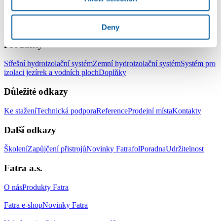
LinkedIn
Facebook
YouTube
Instagram
Deny
Produkty
Střešní hydroizolační systém
Zemní hydroizolační systém
Systém pro
izolaci jezírek a vodních ploch
Doplňky
Důležité odkazy
Ke stažení
Technická podpora
Reference
Prodejní místa
Kontakty
Další odkazy
Školení
Zapůjčení přistrojů
Novinky Fatrafol
Poradna
Udržitelnost
Fatra a.s.
O nás
Produkty Fatra
Fatra e-shop
Novinky Fatra