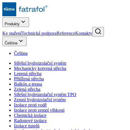
Produkty
Ke stažení
Technická podpora
Reference
Kontakty
Čeština
Čeština
Střešní hydroizolační systém
Mechanicky kotvená střecha
Lepená střecha
Přitížená střecha
Balkón a terasa
Zelená střecha
Střešní hydroizolační systém TPO
Zemní hydroizolační systém
Izolace proti vodě
Izolace proti zemní vlhkosti
Chemická izolace
Radonové izolace
Izolace tunelů