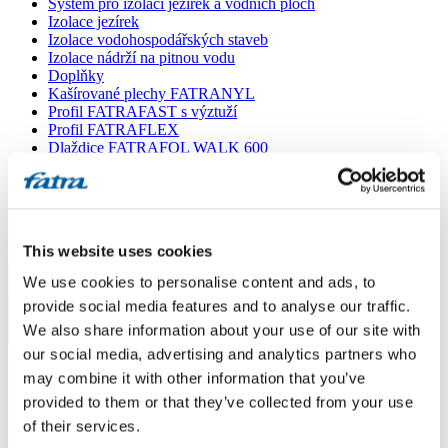
Systém pro izolaci jezírek a vodních ploch
Izolace jezírek
Izolace vodohospodářských staveb
Izolace nádrží na pitnou vodu
Doplňky
Kašírované plechy FATRANYL
Profil FATRAFAST s výztuží
Profil FATRAFLEX
Dlaždice FATRAFOL WALK 600
Parozábrana a tepelná izolace
Ochranná geotextilie
Lepidla
Ostatní doplňky
VŠECHNY PRODUKTY
This website uses cookies
We use cookies to personalise content and ads, to
Menu
provide social media features and to analyse our traffic.
We also share information about your use of our site with
Menu
our social media, advertising and analytics partners who
Domů
/
Poradna
/
may combine it with other information that you’ve
Dotaz 93
provided to them or that they’ve collected from your use
of their services.
Dotaz 93