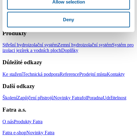
Allow selection
Deny
LinkedIn
Facebook
YouTube
Instagram
Produkty
Střešní hydroizolační systém
Zemní hydroizolační systém
Systém pro
izolaci jezírek a vodních ploch
Doplňky
Důležité odkazy
Ke stažení
Technická podpora
Reference
Prodejní místa
Kontakty
Další odkazy
Školení
Zapůjčení přistrojů
Novinky Fatrafol
Poradna
Udržitelnost
Fatra a.s.
O nás
Produkty Fatra
Fatra e-shop
Novinky Fatra