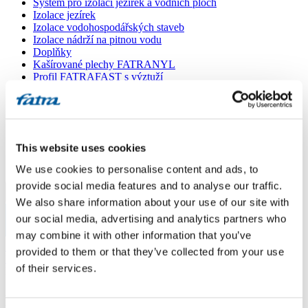
Systém pro izolaci jezírek a vodních ploch
Izolace jezírek
Izolace vodohospodářských staveb
Izolace nádrží na pitnou vodu
Doplňky
Kašírované plechy FATRANYL
Profil FATRAFAST s výztuží
Profil FATRAFLEX
Dlaždice FATRAFOL WALK 600
Parozábrana a tepelná izolace
Ochranná geotextilie
Lepidla
This website uses cookies
Ostatní doplňky
VŠECHNY PRODUKTY
We use cookies to personalise content and ads, to
provide social media features and to analyse our traffic.
Menu
We also share information about your use of our site with
our social media, advertising and analytics partners who
Menu
may combine it with other information that you’ve
Domů
/
provided to them or that they’ve collected from your use
Poradna
/
of their services.
Dotaz 906
Dotaz 906