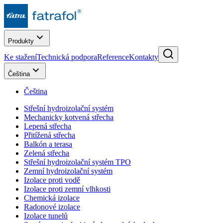
Produkty
Ke stažení
Technická podpora
Reference
Kontakty
Čeština
Čeština
Střešní hydroizolační systém
Mechanicky kotvená střecha
Lepená střecha
Přitížená střecha
Balkón a terasa
Zelená střecha
Střešní hydroizolační systém TPO
Zemní hydroizolační systém
Izolace proti vodě
Izolace proti zemní vlhkosti
Chemická izolace
Radonové izolace
Izolace tunelů