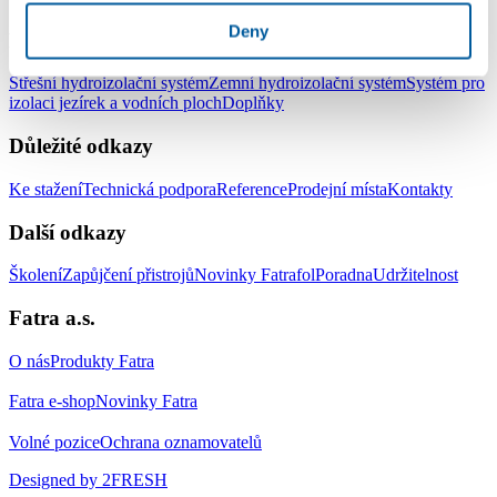
Deny
Produkty
Střešní hydroizolační systém
Zemní hydroizolační systém
Systém pro
izolaci jezírek a vodních ploch
Doplňky
Důležité odkazy
Ke stažení
Technická podpora
Reference
Prodejní místa
Kontakty
Další odkazy
Školení
Zapůjčení přistrojů
Novinky Fatrafol
Poradna
Udržitelnost
Fatra a.s.
O nás
Produkty Fatra
Fatra e-shop
Novinky Fatra
Volné pozice
Ochrana oznamovatelů
Designed by 2FRESH