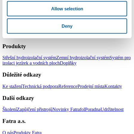
S pozdravem Ivan Kučera
Allow selection
Deny
LinkedIn
Facebook
YouTube
Instagram
Produkty
Střešní hydroizolační systém
Zemní hydroizolační systém
Systém pro
izolaci jezírek a vodních ploch
Doplňky
Důležité odkazy
Ke stažení
Technická podpora
Reference
Prodejní místa
Kontakty
Další odkazy
Školení
Zapůjčení přistrojů
Novinky Fatrafol
Poradna
Udržitelnost
Fatra a.s.
O nás
Produkty Fatra