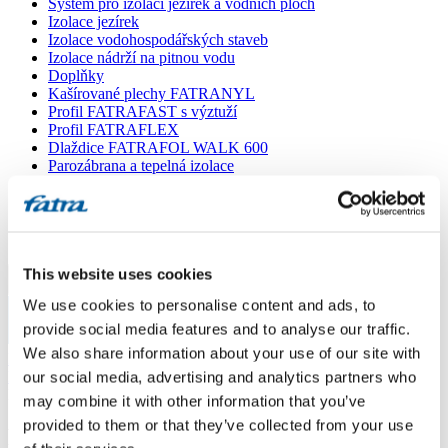
Systém pro izolaci jezírek a vodních ploch
Izolace jezírek
Izolace vodohospodářských staveb
Izolace nádrží na pitnou vodu
Doplňky
Kašírované plechy FATRANYL
Profil FATRAFAST s výztuží
Profil FATRAFLEX
Dlaždice FATRAFOL WALK 600
Parozábrana a tepelná izolace
Ochranná geotextilie
Lepidla
Ostatní doplňky
VŠECHNY PRODUKTY
This website uses cookies
Menu
We use cookies to personalise content and ads, to
provide social media features and to analyse our traffic.
Menu
We also share information about your use of our site with
Domů
/
Poradna
/
our social media, advertising and analytics partners who
Dotaz 9
may combine it with other information that you’ve
provided to them or that they’ve collected from your use
Dotaz 9