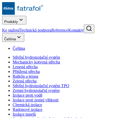
Produkty
Ke stažení
Technická podpora
Reference
Kontakty
Čeština
Čeština
Střešní hydroizolační systém
Mechanicky kotvená střecha
Lepená střecha
Přitížená střecha
Balkón a terasa
Zelená střecha
Střešní hydroizolační systém TPO
Zemní hydroizolační systém
Izolace proti vodě
Izolace proti zemní vlhkosti
Chemická izolace
Radonové izolace
Izolace tunelů