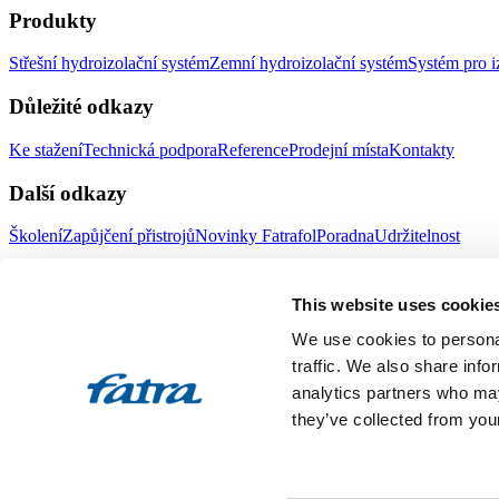
Produkty
Střešní hydroizolační systém
Zemní hydroizolační systém
Systém pro i
Důležité odkazy
Ke stažení
Technická podpora
Reference
Prodejní místa
Kontakty
Další odkazy
Školení
Zapůjčení přistrojů
Novinky Fatrafol
Poradna
Udržitelnost
Fatra a.s.
This website uses cookie
O nás
Produkty Fatra
We use cookies to personal
Fatra e-shop
Novinky Fatra
traffic. We also share info
analytics partners who may
Volné pozice
Ochrana oznamovatelů
they’ve collected from your
Designed by 2FRESH
Sitemap
Ochrana osobních údajů
Nastavení souborů cookies