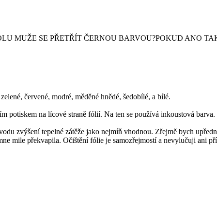
OLU MUŽE SE PŘETŘÍT ČERNOU BARVOU?POKUD ANO TAK
, zelené, červené, modré, měděné hnědé, šedobílé, a bílé.
m potiskem na lícové straně fólií. Na ten se používá inkoustová barva.
vodu zvýšení tepelné zátěže jako nejmíň vhodnou. Zřejmě bych upředno
ne mile překvapila. Očištění fólie je samozřejmostí a nevylučuji ani 