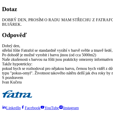
Dotaz
DOBRÝ DEN, PROSÍM O RADU MAM STŘECHU Z FATRAF
BUJÁREK.
Odpověď
Dobrý den,
střešní fólie Fatrafol se standardně vyrábí v barvě světle a tmavě šedé
Po dohodě je možné vyrobit i barvu jinou (od cca 5000m2)
Naše zkušenosti s barvou na fólii jsou prakticky omezeny informativní
Takže hypoteticky:
pokud bych se rozhodoval pro nějakou barvu, černou bych viděl z dů
typu "pokus-omyl". Životnost takového nátěru delší jak dva roky by m
S pozdravem
Ivan Kučera
LinkedIn
Facebook
YouTube
Instagram