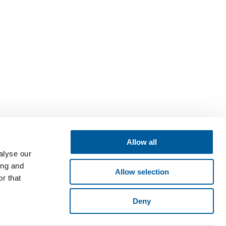
Allow all
alyse our
ing and
Allow selection
r that
Deny