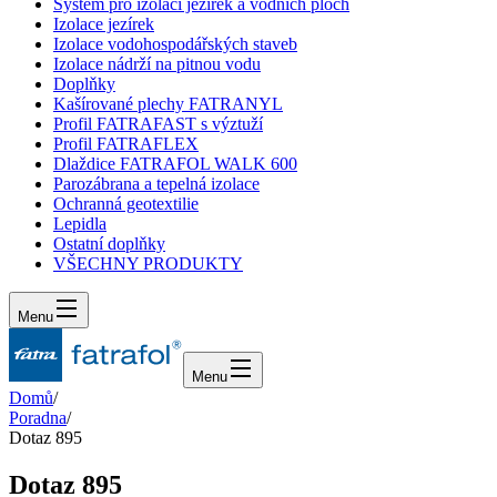
Systém pro izolaci jezírek a vodních ploch
Izolace jezírek
Izolace vodohospodářských staveb
Izolace nádrží na pitnou vodu
Doplňky
Kašírované plechy FATRANYL
Profil FATRAFAST s výztuží
Profil FATRAFLEX
Dlaždice FATRAFOL WALK 600
Parozábrana a tepelná izolace
Ochranná geotextilie
Lepidla
Ostatní doplňky
VŠECHNY PRODUKTY
Menu
Menu
Domů
/
Poradna
/
Dotaz 895
Dotaz 895