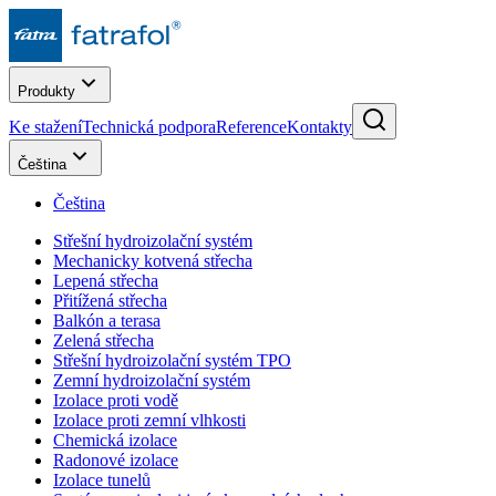
Produkty
Ke stažení
Technická podpora
Reference
Kontakty
Čeština
Čeština
Střešní hydroizolační systém
Mechanicky kotvená střecha
Lepená střecha
Přitížená střecha
Balkón a terasa
Zelená střecha
Střešní hydroizolační systém TPO
Zemní hydroizolační systém
Izolace proti vodě
Izolace proti zemní vlhkosti
Chemická izolace
Radonové izolace
Izolace tunelů