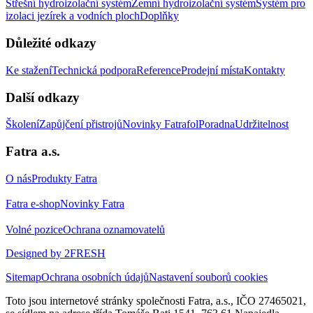
Střešní hydroizolační systém
Zemní hydroizolační systém
Systém pro
izolaci jezírek a vodních ploch
Doplňky
Důležité odkazy
Ke stažení
Technická podpora
Reference
Prodejní místa
Kontakty
Další odkazy
Školení
Zapůjčení přistrojů
Novinky Fatrafol
Poradna
Udržitelnost
Fatra a.s.
O nás
Produkty Fatra
Fatra e-shop
Novinky Fatra
Volné pozice
Ochrana oznamovatelů
Designed by 2FRESH
Sitemap
Ochrana osobních údajů
Nastavení souborů cookies
Toto jsou internetové stránky společnosti Fatra, a.s., IČO 27465021,