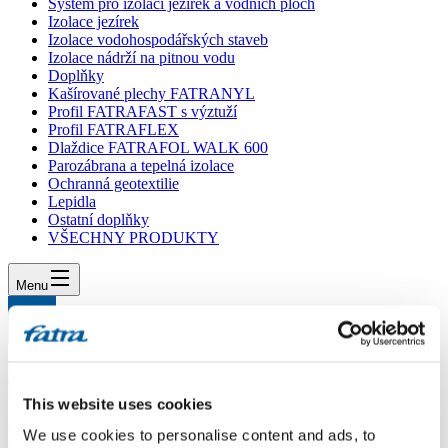
Systém pro izolaci jezírek a vodních ploch
Izolace jezírek
Izolace vodohospodářských staveb
Izolace nádrží na pitnou vodu
Doplňky
Kašírované plechy FATRANYL
Profil FATRAFAST s výztuží
Profil FATRAFLEX
Dlaždice FATRAFOL WALK 600
Parozábrana a tepelná izolace
Ochranná geotextilie
Lepidla
Ostatní doplňky
VŠECHNY PRODUKTY
Menu
Menu
Domů
/
Poradna
/
Dotaz 873
This website uses cookies
Dotaz 873
We use cookies to personalise content and ads, to