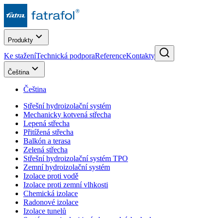
Produkty
Ke stažení
Technická podpora
Reference
Kontakty
Čeština
Čeština
Střešní hydroizolační systém
Mechanicky kotvená střecha
Lepená střecha
Přitížená střecha
Balkón a terasa
Zelená střecha
Střešní hydroizolační systém TPO
Zemní hydroizolační systém
Izolace proti vodě
Izolace proti zemní vlhkosti
Chemická izolace
Radonové izolace
Izolace tunelů