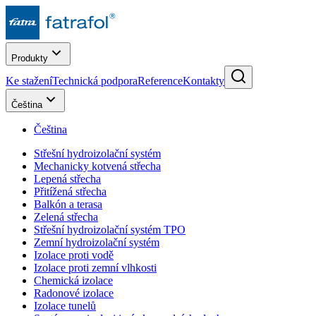
Produkty
Ke stažení
Technická podpora
Reference
Kontakty
Čeština
Čeština
Střešní hydroizolační systém
Mechanicky kotvená střecha
Lepená střecha
Přitížená střecha
Balkón a terasa
Zelená střecha
Střešní hydroizolační systém TPO
Zemní hydroizolační systém
Izolace proti vodě
Izolace proti zemní vlhkosti
Chemická izolace
Radonové izolace
Izolace tunelů