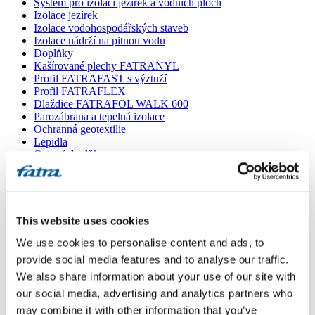
Systém pro izolaci jezírek a vodních ploch
Izolace jezírek
Izolace vodohospodářských staveb
Izolace nádrží na pitnou vodu
Doplňky
Kašírované plechy FATRANYL
Profil FATRAFAST s výztuží
Profil FATRAFLEX
Dlaždice FATRAFOL WALK 600
Parozábrana a tepelná izolace
Ochranná geotextilie
Lepidla
Ostatní doplňky
VŠECHNY PRODUKTY
Menu
This website uses cookies
Menu
We use cookies to personalise content and ads, to
Domů
/
provide social media features and to analyse our traffic.
Poradna
/
We also share information about your use of our site with
Dotaz 871
our social media, advertising and analytics partners who
Dotaz 871
may combine it with other information that you’ve