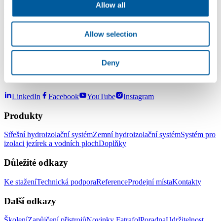
životnost fólie to nemá žádný podstatný vliv. Pokud by to měla být
Allow all
pohledová záležitost, tak bych doporučil v místě kaluže fólii
naříznout, vložit pod fólii záplatu a tu v místě řezu provařit s horní
fólií.
Allow selection
S pozdravem
Ivan Kučera
Deny
LinkedIn
Facebook
YouTube
Instagram
Produkty
Střešní hydroizolační systém
Zemní hydroizolační systém
Systém pro
izolaci jezírek a vodních ploch
Doplňky
Důležité odkazy
Ke stažení
Technická podpora
Reference
Prodejní místa
Kontakty
Další odkazy
Školení
Zapůjčení přistrojů
Novinky Fatrafol
Poradna
Udržitelnost