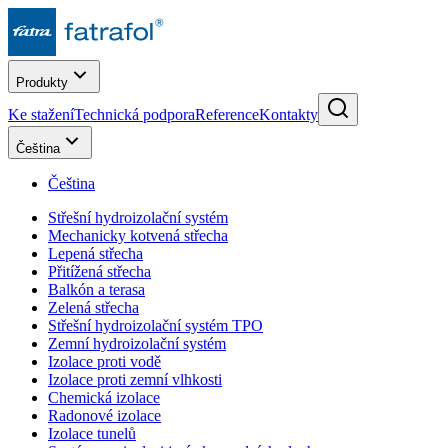
Produkty
Ke stažení
Technická podpora
Reference
Kontakty
Čeština
Čeština
Střešní hydroizolační systém
Mechanicky kotvená střecha
Lepená střecha
Přitížená střecha
Balkón a terasa
Zelená střecha
Střešní hydroizolační systém TPO
Zemní hydroizolační systém
Izolace proti vodě
Izolace proti zemní vlhkosti
Chemická izolace
Radonové izolace
Izolace tunelů