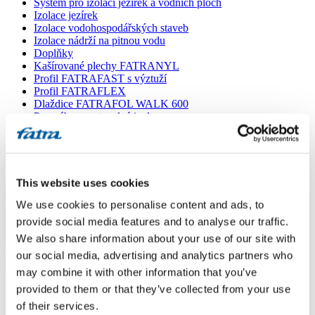
Systém pro izolaci jezírek a vodních ploch
Izolace jezírek
Izolace vodohospodářských staveb
Izolace nádrží na pitnou vodu
Doplňky
Kašírované plechy FATRANYL
Profil FATRAFAST s výztuží
Profil FATRAFLEX
Dlaždice FATRAFOL WALK 600
Parozábrana a tepelná izolace
Ochranná geotextilie
Lepidla
Ostatní doplňky
VŠECHNY PRODUKTY
This website uses cookies
Menu
We use cookies to personalise content and ads, to
provide social media features and to analyse our traffic.
We also share information about your use of our site with
Menu
Domů
/
our social media, advertising and analytics partners who
Poradna
/
may combine it with other information that you’ve
Dotaz 812
provided to them or that they’ve collected from your use
Dotaz 812
of their services.