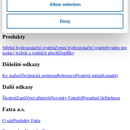
Allow selection
Deny
LinkedIn
Facebook
YouTube
Instagram
Produkty
Střešní hydroizolační systém
Zemní hydroizolační systém
Systém pro
izolaci jezírek a vodních ploch
Doplňky
Důležité odkazy
Ke stažení
Technická podpora
Reference
Prodejní místa
Kontakty
Další odkazy
Školení
Zapůjčení přistrojů
Novinky Fatrafol
Poradna
Udržitelnost
Fatra a.s.
O nás
Produkty Fatra