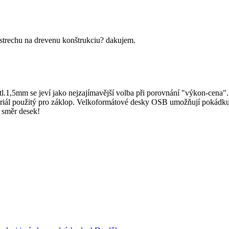
 strechu na drevenu konštrukciu? dakujem.
tl.1,5mm se jeví jako nejzajímavější volba při porovnání "výkon-cena".
riál použitý pro záklop. Velkoformátové desky OSB umožňují pokádku te
 směr desek!