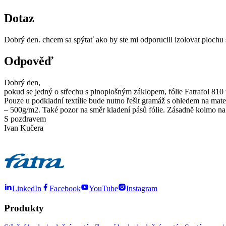
Dotaz
Dobrý den. chcem sa spýtať ako by ste mi odporucili izolovat plochu
Odpověď
Dobrý den,
pokud se jedný o střechu s plnoplošným záklopem, fólie Fatrafol 810 
Pouze u podkladní textílie bude nutno řešit gramáž s ohledem na mate
– 500g/m2. Také pozor na směr kladení pásů fólie. Zásadně kolmo na
S pozdravem
Ivan Kučera
LinkedIn
Facebook
YouTube
Instagram
Produkty