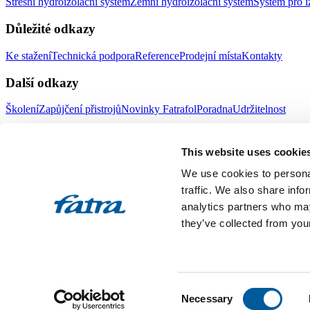
Střešní hydroizolační systém
Zemní hydroizolační systém
Systém pro i
Důležité odkazy
Ke stažení
Technická podpora
Reference
Prodejní místa
Kontakty
Další odkazy
Školení
Zapůjčení přistrojů
Novinky Fatrafol
Poradna
Udržitelnost
Fatra a.s.
This website uses cookie
O nás
Produkty Fatra
We use cookies to personal
Fatra e-shop
Novinky Fatra
traffic. We also share info
analytics partners who may
Volné pozice
Ochrana oznamovatelů
they’ve collected from your
Designed by 2FRESH
Sitemap
Ochrana osobních údajů
Nastavení souborů cookies
Toto jsou internetové stránky společnosti Fatra, a.s., IČO 27465021
Consent
vložka 4598. Společnost Fatra, a.s., je členem koncernu AGROFERT 
Necessary
Selection
All rights reserved