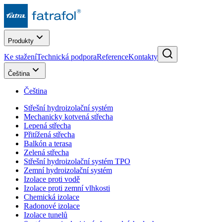
Produkty
Ke stažení
Technická podpora
Reference
Kontakty
Čeština
Čeština
Střešní hydroizolační systém
Mechanicky kotvená střecha
Lepená střecha
Přitížená střecha
Balkón a terasa
Zelená střecha
Střešní hydroizolační systém TPO
Zemní hydroizolační systém
Izolace proti vodě
Izolace proti zemní vlhkosti
Chemická izolace
Radonové izolace
Izolace tunelů