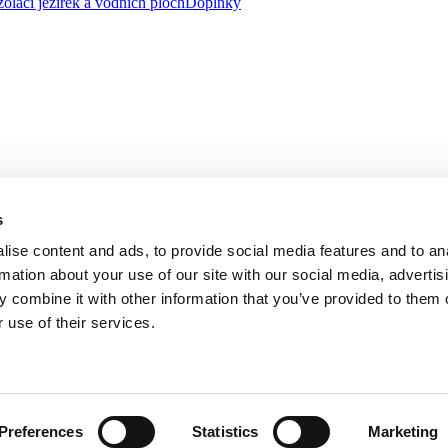
zolaci jezírek a vodních ploch
Doplňky
s
ise content and ads, to provide social media features and to an
rmation about your use of our site with our social media, advertis
 combine it with other information that you’ve provided to them o
 use of their services.
, se sídlem na adrese třída Tomáše Bati 1541, 763 61 Napajedla zapsa
řízeného společností AGROFERT, a.s., IČO 26185610, se sídlem na adr
Preferences
Statistics
Marketing