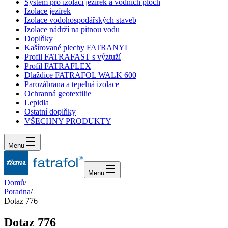
Systém pro izolaci jezírek a vodních ploch
Izolace jezírek
Izolace vodohospodářských staveb
Izolace nádrží na pitnou vodu
Doplňky
Kašírované plechy FATRANYL
Profil FATRAFAST s výztuží
Profil FATRAFLEX
Dlaždice FATRAFOL WALK 600
Parozábrana a tepelná izolace
Ochranná geotextilie
Lepidla
Ostatní doplňky
VŠECHNY PRODUKTY
Menu
Menu
Domů
/
Poradna
/
Dotaz 776
Dotaz 776