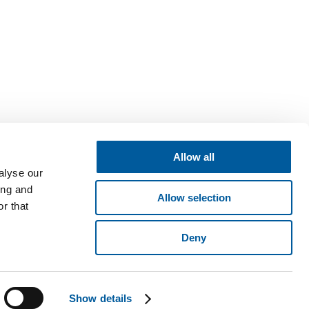
Allow all
alyse our
ing and
Allow selection
r that
Deny
né v obchodním rejstříku vedeném Krajským soudem v Brně, oddíl B,
ese Pyšelská 2327/2, Chodov, 149 00 Praha 4. © 2026 Fatra, a.s. •
Show details