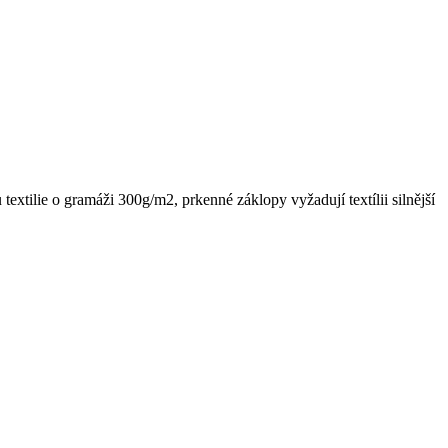
xtilie o gramáži 300g/m2, prkenné záklopy vyžadují textílii silnější