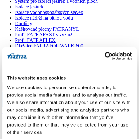
Systém pro izolaci jezírek a vodních ploch
Izolace jezírek
Izolace vodohospodářských staveb
Izolace nádrží na pitnou vodu
Doplňky
Kašírované plechy FATRANYL
Profil FATRAFAST s výztuží
Profil FATRAFLEX
Dlaždice FATRAFOL WALK 600
Parozábrana a tepelná izolace
Ochranná geotextilie
Lepidla
Ostatní doplňky
VŠECHNY PRODUKTY
This website uses cookies
We use cookies to personalise content and ads, to
Menu
provide social media features and to analyse our traffic.
We also share information about your use of our site with
Menu
our social media, advertising and analytics partners who
Domů
/
Poradna
/
may combine it with other information that you’ve
Dotaz 768
provided to them or that they’ve collected from your use
of their services.
Dotaz 768