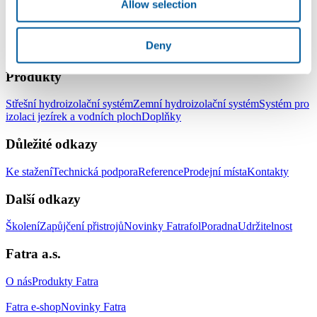
Allow selection
Deny
LinkedIn
Facebook
YouTube
Instagram
Produkty
Střešní hydroizolační systém
Zemní hydroizolační systém
Systém pro
izolaci jezírek a vodních ploch
Doplňky
Důležité odkazy
Ke stažení
Technická podpora
Reference
Prodejní místa
Kontakty
Další odkazy
Školení
Zapůjčení přistrojů
Novinky Fatrafol
Poradna
Udržitelnost
Fatra a.s.
O nás
Produkty Fatra
Fatra e-shop
Novinky Fatra