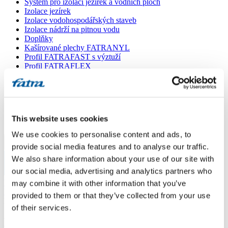
Systém pro izolaci jezírek a vodních ploch
Izolace jezírek
Izolace vodohospodářských staveb
Izolace nádrží na pitnou vodu
Doplňky
Kašírované plechy FATRANYL
Profil FATRAFAST s výztuží
Profil FATRAFLEX
Dlaždice FATRAFOL WALK 600
Parozábrana a tepelná izolace
Ochranná geotextilie
Lepidla
Ostatní doplňky
This website uses cookies
VŠECHNY PRODUKTY
We use cookies to personalise content and ads, to
Menu
provide social media features and to analyse our traffic.
We also share information about your use of our site with
our social media, advertising and analytics partners who
Menu
Domů
/
may combine it with other information that you’ve
Poradna
/
provided to them or that they’ve collected from your use
Dotaz 765
of their services.
Dotaz 765