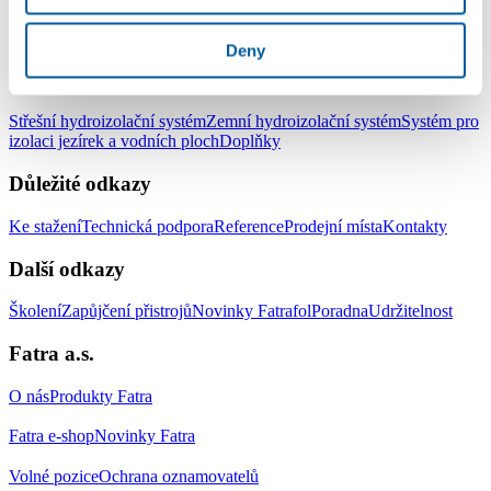
LinkedIn
Facebook
YouTube
Instagram
Deny
Produkty
Střešní hydroizolační systém
Zemní hydroizolační systém
Systém pro
izolaci jezírek a vodních ploch
Doplňky
Důležité odkazy
Ke stažení
Technická podpora
Reference
Prodejní místa
Kontakty
Další odkazy
Školení
Zapůjčení přistrojů
Novinky Fatrafol
Poradna
Udržitelnost
Fatra a.s.
O nás
Produkty Fatra
Fatra e-shop
Novinky Fatra
Volné pozice
Ochrana oznamovatelů