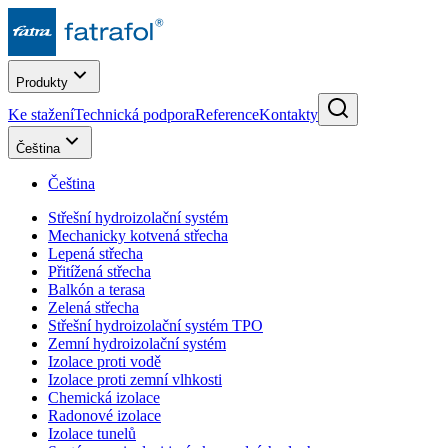
Produkty
Ke stažení
Technická podpora
Reference
Kontakty
Čeština
Čeština
Střešní hydroizolační systém
Mechanicky kotvená střecha
Lepená střecha
Přitížená střecha
Balkón a terasa
Zelená střecha
Střešní hydroizolační systém TPO
Zemní hydroizolační systém
Izolace proti vodě
Izolace proti zemní vlhkosti
Chemická izolace
Radonové izolace
Izolace tunelů