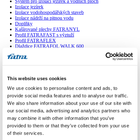
Systém pro izolaci jezírek a vodních ploch
Izolace jezírek
Izolace vodohospodářských staveb
Izolace nádrží na pitnou vodu
Doplňky
Kašírované plechy FATRANYL
Profil FATRAFAST s výztuží
Profil FATRAFLEX
Dlaždice FATRAFOL WALK 600
Parozábrana a tepelná izolace
Ochranná geotextilie
Lepidla
Ostatní doplňky
VŠECHNY PRODUKTY
This website uses cookies
We use cookies to personalise content and ads, to
Menu
provide social media features and to analyse our traffic.
We also share information about your use of our site with
Menu
our social media, advertising and analytics partners who
Domů
/
Poradna
/
may combine it with other information that you’ve
Dotaz 730
provided to them or that they’ve collected from your use
of their services.
Dotaz 730