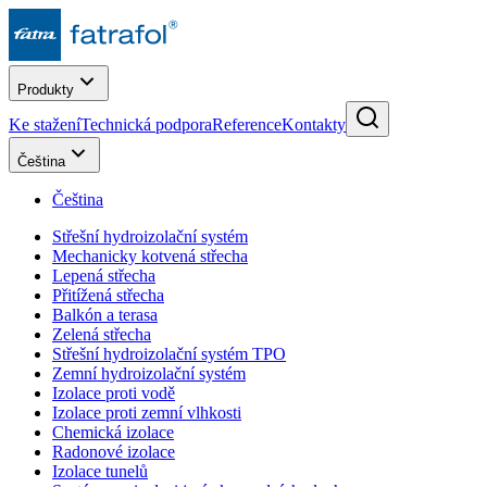
Produkty
Ke stažení
Technická podpora
Reference
Kontakty
Čeština
Čeština
Střešní hydroizolační systém
Mechanicky kotvená střecha
Lepená střecha
Přitížená střecha
Balkón a terasa
Zelená střecha
Střešní hydroizolační systém TPO
Zemní hydroizolační systém
Izolace proti vodě
Izolace proti zemní vlhkosti
Chemická izolace
Radonové izolace
Izolace tunelů