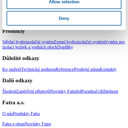
Allow selection
Deny
LinkedIn
Facebook
YouTube
Instagram
Produkty
Střešní hydroizolační systém
Zemní hydroizolační systém
Systém pro
izolaci jezírek a vodních ploch
Doplňky
Důležité odkazy
Ke stažení
Technická podpora
Reference
Prodejní místa
Kontakty
Další odkazy
Školení
Zapůjčení přistrojů
Novinky Fatrafol
Poradna
Udržitelnost
Fatra a.s.
O nás
Produkty Fatra
Fatra e-shop
Novinky Fatra