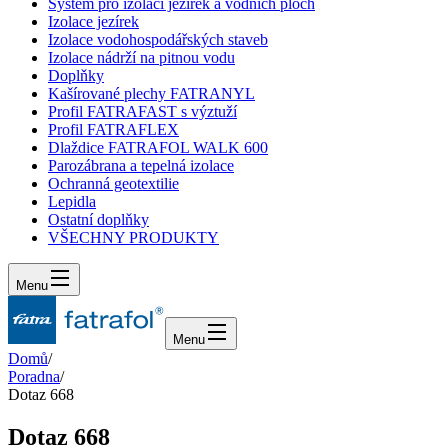
Systém pro izolaci jezírek a vodních ploch
Izolace jezírek
Izolace vodohospodářských staveb
Izolace nádrží na pitnou vodu
Doplňky
Kašírované plechy FATRANYL
Profil FATRAFAST s výztuží
Profil FATRAFLEX
Dlaždice FATRAFOL WALK 600
Parozábrana a tepelná izolace
Ochranná geotextilie
Lepidla
Ostatní doplňky
VŠECHNY PRODUKTY
Menu
Menu
Domů
/
Poradna
/
Dotaz 668
Dotaz 668