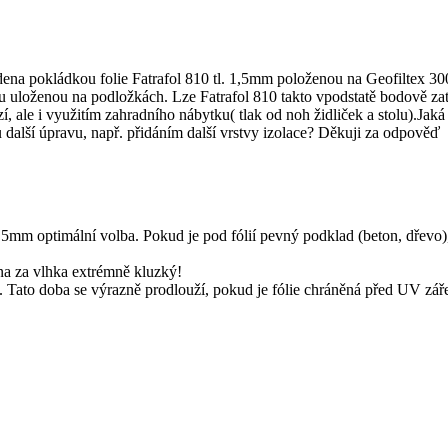
edena pokládkou folie Fatrafol 810 tl. 1,5mm položenou na Geofiltex 3
u uloženou na podložkách. Lze Fatrafol 810 takto vpodstatě bodově zatíž
, ale i využitím zahradního nábytku( tlak od noh židliček a stolu).Jaká je
 další úpravu, např. přidáním další vrstvy izolace? Děkuji za odpověď
1,5mm optimální volba. Pokud je pod fólií pevný podklad (beton, dřevo)
éna za vlhka extrémně kluzký!
t. Tato doba se výrazně prodlouží, pokud je fólie chráněná před UV zá