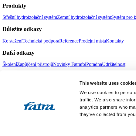
Produkty
Střešní hydroizolační systém
Zemní hydroizolační systém
Systém pro i
Důležité odkazy
Ke stažení
Technická podpora
Reference
Prodejní místa
Kontakty
Další odkazy
Školení
Zapůjčení přistrojů
Novinky Fatrafol
Poradna
Udržitelnost
Fatra a.s.
This website uses cookie
O nás
Produkty Fatra
We use cookies to personal
Fatra e-shop
Novinky Fatra
traffic. We also share info
analytics partners who may
Volné pozice
Ochrana oznamovatelů
they’ve collected from your
Designed by 2FRESH
Sitemap
Ochrana osobních údajů
Nastavení souborů cookies