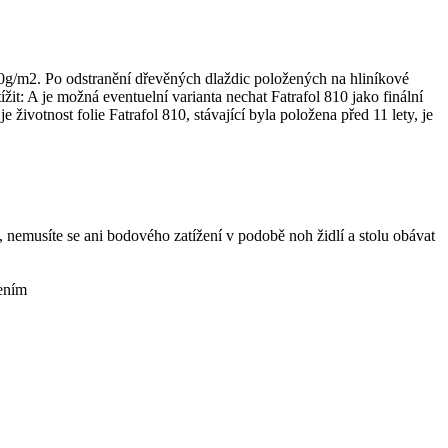
00g/m2. Po odstranění dřevěných dlaždic položených na hliníkové
it: A je možná eventuelní varianta nechat Fatrafol 810 jako finální
 životnost folie Fatrafol 810, stávající byla položena před 11 lety, je
, nemusíte se ani bodového zatížení v podobě noh židlí a stolu obávat
řením