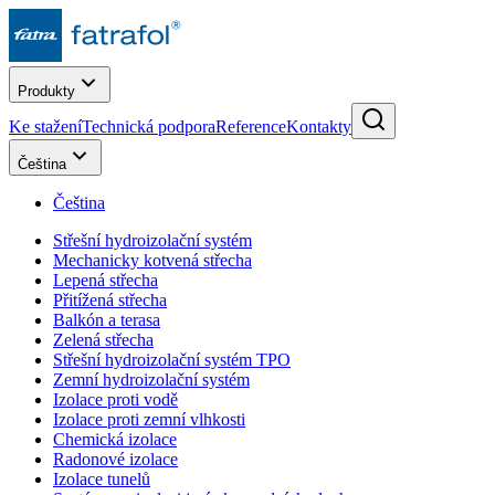
Produkty
Ke stažení
Technická podpora
Reference
Kontakty
Čeština
Čeština
Střešní hydroizolační systém
Mechanicky kotvená střecha
Lepená střecha
Přitížená střecha
Balkón a terasa
Zelená střecha
Střešní hydroizolační systém TPO
Zemní hydroizolační systém
Izolace proti vodě
Izolace proti zemní vlhkosti
Chemická izolace
Radonové izolace
Izolace tunelů