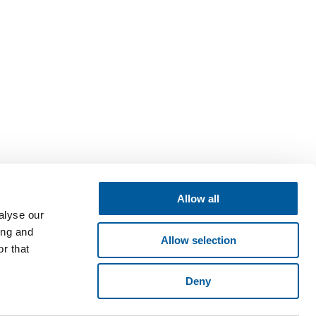
Allow all
alyse our
ing and
Allow selection
r that
Deny