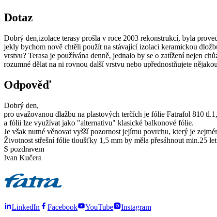
Dotaz
Dobrý den,izolace terasy prošla v roce 2003 rekonstrukcí, byla prov
jekly bychom nově chtěli použít na stávající izolaci keramickou dložb
vrstvu? Terasa je používána denně, jednalo by se o zatížení nejen chůzí
rozumné dělat na ni rovnou další vrstvu nebo upřednostňujete nějakou
Odpověď
Dobrý den,
pro uvažovanou dlažbu na plastových terčích je fólie Fatrafol 810 tl.
a fólii lze využívat jako "alternativu" klasické balkonové fólie.
Je však nutné věnovat vyšší pozornost jejímu povrchu, který je zejm
Životnost střešní fólie tloušťky 1,5 mm by měla přesáhnout min.25 le
S pozdravem
Ivan Kučera
LinkedIn
Facebook
YouTube
Instagram