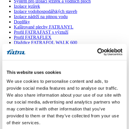
Systém pro izolaci jezírek a vodních ploch
Izolace jezírek
Izolace vodohospodářských staveb
Izolace nádrží na pitnou vodu
Doplňky
Kašírované plechy FATRANYL
Profil FATRAFAST s výztuží
Profil FATRAFLEX
Dlaždice FATRAFOL WALK 600
Parozábrana a tepelná izolace
Ochranná geotextilie
Lepidla
Ostatní doplňky
VŠECHNY PRODUKTY
This website uses cookies
We use cookies to personalise content and ads, to
Menu
provide social media features and to analyse our traffic.
We also share information about your use of our site with
Menu
our social media, advertising and analytics partners who
Domů
/
Poradna
/
may combine it with other information that you’ve
Dotaz 666
provided to them or that they’ve collected from your use
of their services.
Dotaz 666