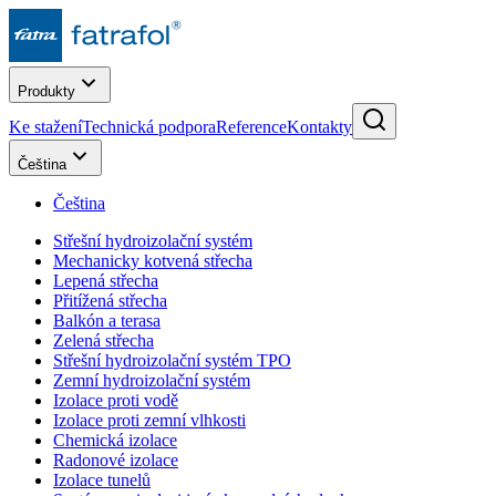
Produkty
Ke stažení
Technická podpora
Reference
Kontakty
Čeština
Čeština
Střešní hydroizolační systém
Mechanicky kotvená střecha
Lepená střecha
Přitížená střecha
Balkón a terasa
Zelená střecha
Střešní hydroizolační systém TPO
Zemní hydroizolační systém
Izolace proti vodě
Izolace proti zemní vlhkosti
Chemická izolace
Radonové izolace
Izolace tunelů