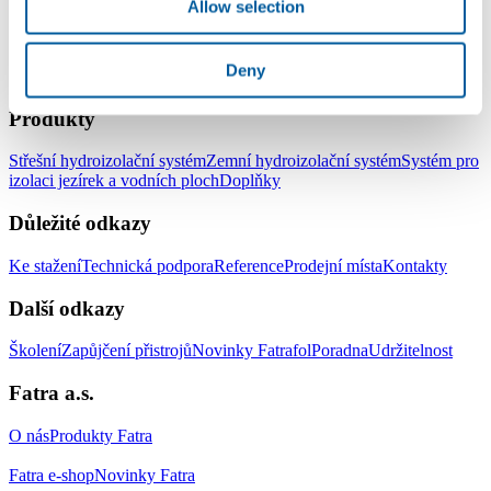
Allow selection
Deny
LinkedIn
Facebook
YouTube
Instagram
Produkty
Střešní hydroizolační systém
Zemní hydroizolační systém
Systém pro
izolaci jezírek a vodních ploch
Doplňky
Důležité odkazy
Ke stažení
Technická podpora
Reference
Prodejní místa
Kontakty
Další odkazy
Školení
Zapůjčení přistrojů
Novinky Fatrafol
Poradna
Udržitelnost
Fatra a.s.
O nás
Produkty Fatra
Fatra e-shop
Novinky Fatra