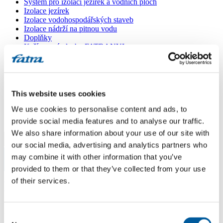
Systém pro izolaci jezírek a vodních ploch
Izolace jezírek
Izolace vodohospodářských staveb
Izolace nádrží na pitnou vodu
Doplňky
Kašírované plechy FATRANYL
Profil FATRAFAST s výztuží
Profil FATRAFLEX
Dlaždice FATRAFOL WALK 600
Parozábrana a tepelná izolace
Ochranná geotextilie
This website uses cookies
Lepidla
We use cookies to personalise content and ads, to
Ostatní doplňky
VŠECHNY PRODUKTY
provide social media features and to analyse our traffic.
We also share information about your use of our site with
Menu
our social media, advertising and analytics partners who
may combine it with other information that you’ve
provided to them or that they’ve collected from your use
Menu
Domů
/
of their services.
Poradna
/
Dotaz 648
Consent
Dotaz 648