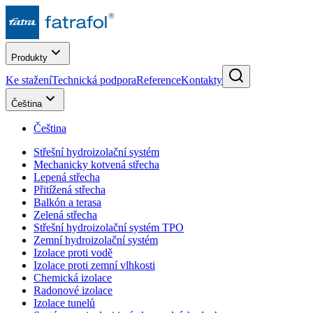
Produkty
Ke stažení
Technická podpora
Reference
Kontakty
Čeština
Čeština
Střešní hydroizolační systém
Mechanicky kotvená střecha
Lepená střecha
Přitížená střecha
Balkón a terasa
Zelená střecha
Střešní hydroizolační systém TPO
Zemní hydroizolační systém
Izolace proti vodě
Izolace proti zemní vlhkosti
Chemická izolace
Radonové izolace
Izolace tunelů