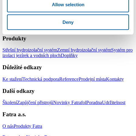
Allow selection
Deny
LinkedIn
Facebook
YouTube
Instagram
Produkty
Střešní hydroizolační systém
Zemní hydroizolační systém
Systém pro
izolaci jezírek a vodních ploch
Doplňky
Důležité odkazy
Ke stažení
Technická podpora
Reference
Prodejní místa
Kontakty
Další odkazy
Školení
Zapůjčení přistrojů
Novinky Fatrafol
Poradna
Udržitelnost
Fatra a.s.
O nás
Produkty Fatra