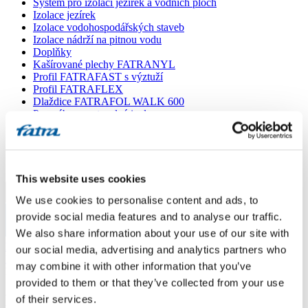
Systém pro izolaci jezírek a vodních ploch
Izolace jezírek
Izolace vodohospodářských staveb
Izolace nádrží na pitnou vodu
Doplňky
Kašírované plechy FATRANYL
Profil FATRAFAST s výztuží
Profil FATRAFLEX
Dlaždice FATRAFOL WALK 600
Parozábrana a tepelná izolace
Ochranná geotextilie
Lepidla
Ostatní doplňky
VŠECHNY PRODUKTY
This website uses cookies
Menu
We use cookies to personalise content and ads, to
provide social media features and to analyse our traffic.
We also share information about your use of our site with
Menu
Domů
/
our social media, advertising and analytics partners who
Poradna
/
may combine it with other information that you’ve
Dotaz 638
provided to them or that they’ve collected from your use
Dotaz 638
of their services.