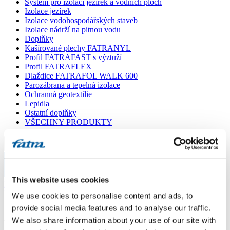
Systém pro izolaci jezírek a vodních ploch
Izolace jezírek
Izolace vodohospodářských staveb
Izolace nádrží na pitnou vodu
Doplňky
Kašírované plechy FATRANYL
Profil FATRAFAST s výztuží
Profil FATRAFLEX
Dlaždice FATRAFOL WALK 600
Parozábrana a tepelná izolace
Ochranná geotextilie
Lepidla
Ostatní doplňky
VŠECHNY PRODUKTY
Menu
Menu
This website uses cookies
Domů
/
Poradna
/
We use cookies to personalise content and ads, to
Dotaz 614
provide social media features and to analyse our traffic.
We also share information about your use of our site with
Dotaz 614