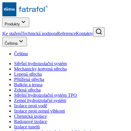
Produkty
Ke stažení
Technická podpora
Reference
Kontakty
Čeština
Čeština
Střešní hydroizolační systém
Mechanicky kotvená střecha
Lepená střecha
Přitížená střecha
Balkón a terasa
Zelená střecha
Střešní hydroizolační systém TPO
Zemní hydroizolační systém
Izolace proti vodě
Izolace proti zemní vlhkosti
Chemická izolace
Radonové izolace
Izolace tunelů