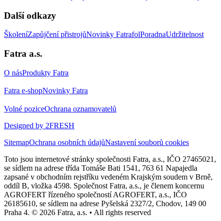
Další odkazy
Školení
Zapůjčení přistrojů
Novinky Fatrafol
Poradna
Udržitelnost
Fatra a.s.
O nás
Produkty Fatra
Fatra e-shop
Novinky Fatra
Volné pozice
Ochrana oznamovatelů
Designed by 2FRESH
Sitemap
Ochrana osobních údajů
Nastavení souborů cookies
Toto jsou internetové stránky společnosti Fatra, a.s., IČO 27465021,
se sídlem na adrese třída Tomáše Bati 1541, 763 61 Napajedla
zapsané v obchodním rejstříku vedeném Krajským soudem v Brně,
oddíl B, vložka 4598. Společnost Fatra, a.s., je členem koncernu
AGROFERT řízeného společností AGROFERT, a.s., IČO
26185610, se sídlem na adrese Pyšelská 2327/2, Chodov, 149 00
Praha 4. © 2026 Fatra, a.s. • All rights reserved