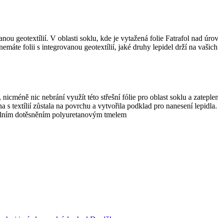
anou geotextílií. V oblasti soklu, kde je vytažená folie Fatrafol nad úr
e folii s integrovanou geotextílií, jaké druhy lepidel drží na vašich
, nicméně nic nebrání využít této střešní fólie pro oblast soklu a zatepl
rana s textílií zůstala na povrchu a vytvořila podklad pro nanesení lep
okálním dotěsněním polyuretanovým tmelem