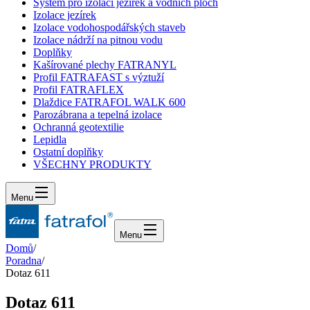
Systém pro izolaci jezírek a vodních ploch
Izolace jezírek
Izolace vodohospodářských staveb
Izolace nádrží na pitnou vodu
Doplňky
Kašírované plechy FATRANYL
Profil FATRAFAST s výztuží
Profil FATRAFLEX
Dlaždice FATRAFOL WALK 600
Parozábrana a tepelná izolace
Ochranná geotextilie
Lepidla
Ostatní doplňky
VŠECHNY PRODUKTY
Menu
Menu
Domů
/
Poradna
/
Dotaz 611
Dotaz 611