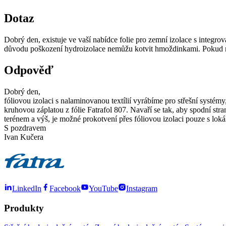
Dotaz
Dobrý den, existuje ve vaší nabídce folie pro zemní izolace s integrov
důvodu poškození hydroizolace nemůžu kotvit hmoždinkami. Pokud nemát
Odpověď
Dobrý den,
fóliovou izolaci s nalaminovanou textílií vyrábíme pro střešní systémy
kruhovou záplatou z fólie Fatrafol 807. Navaří se tak, aby spodní st
terénem a výš, je možné prokotvení přes fóliovou izolaci pouze s l
S pozdravem
Ivan Kučera
LinkedIn
Facebook
YouTube
Instagram
Produkty