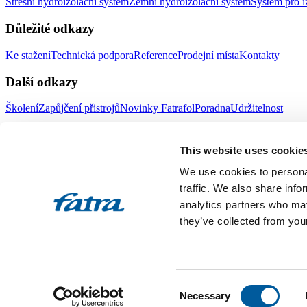
Střešní hydroizolační systém
Zemní hydroizolační systém
Systém pro i
Důležité odkazy
Ke stažení
Technická podpora
Reference
Prodejní místa
Kontakty
Další odkazy
Školení
Zapůjčení přistrojů
Novinky Fatrafol
Poradna
Udržitelnost
Fatra a.s.
This website uses cookie
O nás
Produkty Fatra
We use cookies to personal
Fatra e-shop
Novinky Fatra
traffic. We also share info
analytics partners who may
Volné pozice
Ochrana oznamovatelů
they’ve collected from your
Designed by 2FRESH
Sitemap
Ochrana osobních údajů
Nastavení souborů cookies
Toto jsou internetové stránky společnosti Fatra, a.s., IČO 27465021
Consent
vložka 4598. Společnost Fatra, a.s., je členem koncernu AGROFERT 
Necessary
Selection
All rights reserved