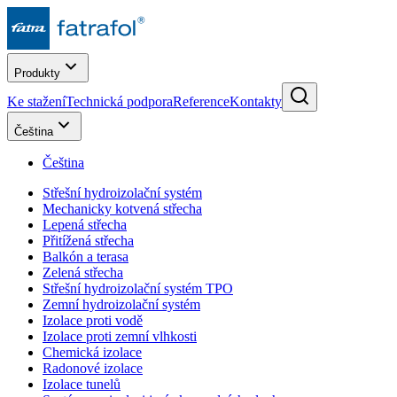
Produkty
Ke stažení
Technická podpora
Reference
Kontakty
Čeština
Čeština
Střešní hydroizolační systém
Mechanicky kotvená střecha
Lepená střecha
Přitížená střecha
Balkón a terasa
Zelená střecha
Střešní hydroizolační systém TPO
Zemní hydroizolační systém
Izolace proti vodě
Izolace proti zemní vlhkosti
Chemická izolace
Radonové izolace
Izolace tunelů