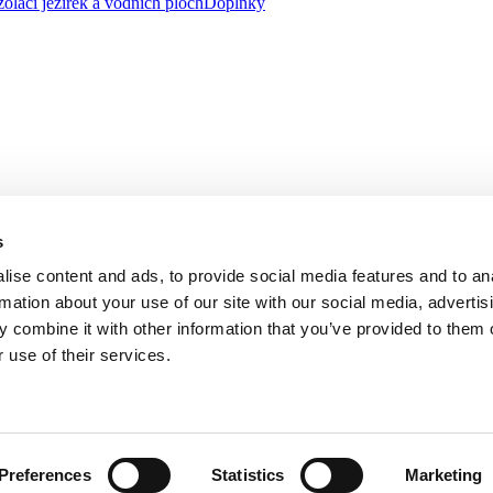
zolaci jezírek a vodních ploch
Doplňky
s
ise content and ads, to provide social media features and to an
rmation about your use of our site with our social media, advertis
 combine it with other information that you’ve provided to them o
 use of their services.
, se sídlem na adrese třída Tomáše Bati 1541, 763 61 Napajedla zapsa
řízeného společností AGROFERT, a.s., IČO 26185610, se sídlem na adr
Preferences
Statistics
Marketing