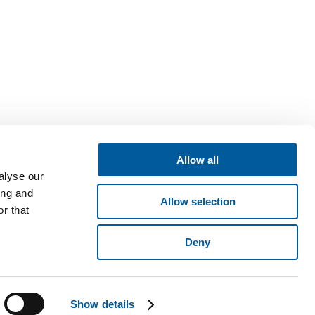
Allow all
alyse our
ing and
Allow selection
r that
Deny
né v obchodním rejstříku vedeném Krajským soudem v Brně, oddíl B,
ese Pyšelská 2327/2, Chodov, 149 00 Praha 4. © 2026 Fatra, a.s. •
Show details