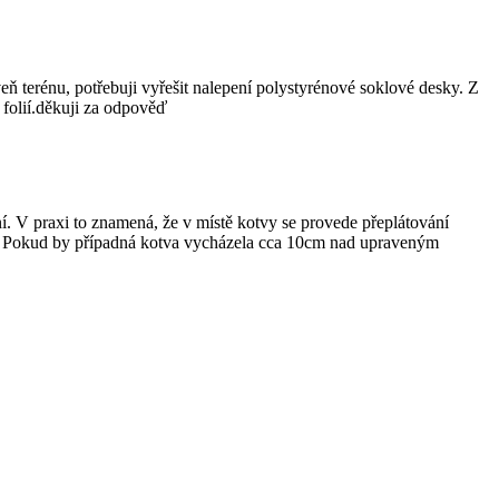
oveň terénu, potřebuji vyřešit nalepení polystyrénové soklové desky. Z
 folií.děkuji za odpověď
ení. V praxi to znamená, že v místě kotvy se provede přeplátování
idla. Pokud by případná kotva vycházela cca 10cm nad upraveným