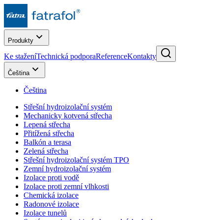
Produkty
Ke stažení
Technická podpora
Reference
Kontakty
Čeština
Čeština
Střešní hydroizolační systém
Mechanicky kotvená střecha
Lepená střecha
Přitížená střecha
Balkón a terasa
Zelená střecha
Střešní hydroizolační systém TPO
Zemní hydroizolační systém
Izolace proti vodě
Izolace proti zemní vlhkosti
Chemická izolace
Radonové izolace
Izolace tunelů