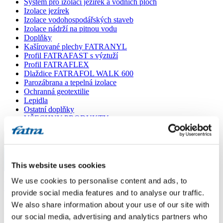
Systém pro izolaci jezírek a vodních ploch
Izolace jezírek
Izolace vodohospodářských staveb
Izolace nádrží na pitnou vodu
Doplňky
Kašírované plechy FATRANYL
Profil FATRAFAST s výztuží
Profil FATRAFLEX
Dlaždice FATRAFOL WALK 600
Parozábrana a tepelná izolace
Ochranná geotextilie
Lepidla
Ostatní doplňky
VŠECHNY PRODUKTY
Menu
This website uses cookies
Menu
Domů
/
We use cookies to personalise content and ads, to
Poradna
/
provide social media features and to analyse our traffic.
Dotaz 593
We also share information about your use of our site with
Dotaz 593
our social media, advertising and analytics partners who