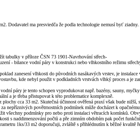
 m2. Dodavatel ma presviedča že podla technologie nemusí byť ziadn
žít tabulky v příloze ČSN 73 1901-Navrhování střech-
zení - bilance vodní páry v konstrukci nebo vlhkostního režimu střech
dpoklad zanesení vlhkosti do původních nasákavých vrstev, je instalace 
stavbu, kde nebyl použit v podkladních vrstvách vlhký proces a je zar
k vodní páry je tento schopen vyprodukovat např. bazény, sauny, myčky
lní a je třeba přistupovat k této problematice komplexně.
plochy cca 33 m2. Skutečná účinnost ověřená praxí však bude nižší, sp
něž za nepříznivých povětrnostních podmínek může docházet k opačnému
vážit všechny podmínky pro nebo proti instalaci větracích komínků. Obvy
lhkosti s naddimenzování počtů a pře zimním obdobím pak počet funkčn
rametru 1ks/33 m2 doporučuji, zvláště s přihlédnutím k běžné kvalitě ř