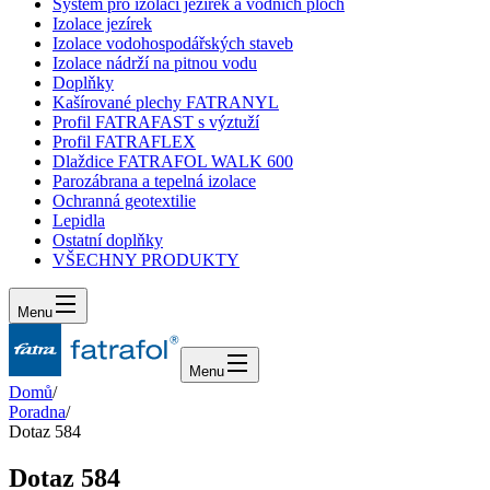
Systém pro izolaci jezírek a vodních ploch
Izolace jezírek
Izolace vodohospodářských staveb
Izolace nádrží na pitnou vodu
Doplňky
Kašírované plechy FATRANYL
Profil FATRAFAST s výztuží
Profil FATRAFLEX
Dlaždice FATRAFOL WALK 600
Parozábrana a tepelná izolace
Ochranná geotextilie
Lepidla
Ostatní doplňky
VŠECHNY PRODUKTY
Menu
Menu
Domů
/
Poradna
/
Dotaz 584
Dotaz 584