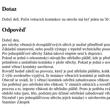
Dotaz
Dobrý deň. Počet vetracich kominkov na streche má byť jeden na 50
Odpověď
Dobrý den,
pro návrhy větraných dvouplášťových střech je možné přiměřeně pou
Základní ustanovení, nebo použít výstupy z tepelně technického posou
Pro jednoplášťové střechy žádná taková empirie není k dispozici.
Pokud se jedná o rekonstrukci stávajícího střešního pláště, kde je pře
průměrem a umístěním komínku v ploše střechy. Pokud je jedná o novo
nutné větrací komínky navrhovat.
Rovněž hodně záleží na provozu, který je pod střešním pláštěm, koli
Z výše uvedeného vyplývá, že instalace větracích komínků je individuá
Obecně se uvádí, že 1 větrací komínek odvětrá zabudovanou vlhkost z 
čas potřebný pro odvětrání této vlhkosti. V zimních měsících a rov
procesu a to, importu vlhkosti do střešního pláště. Proto je potřeba z
období roku (jaro, léto, podzim) pro účinné odvětrání zabudované v
Nicméně i pro jednoplášťovou střechu jejich instalaci v návrhovém pa
Stanislav Zátopek