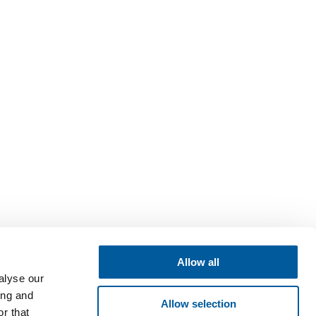
Allow all
alyse our
ing and
Allow selection
r that