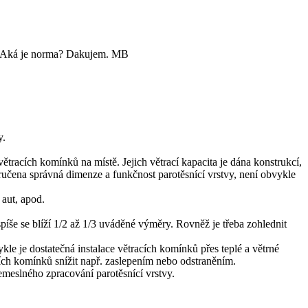
y. Aká je norma? Dakujem. MB
y.
větracích komínků na místě. Jejich větrací kapacita je dána konstrukcí,
učena správná dimenze a funkčnost parotěsnící vrstvy, není obvykle
 aut, apod.
íše se blíží 1/2 až 1/3 uváděné výměry. Rovněž je třeba zohlednit
kle je dostatečná instalace větracích komínků přes teplé a větrné
ích komínků snížit např. zaslepením nebo odstraněním.
emeslného zpracování parotěsnící vrstvy.