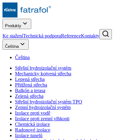
Produkty
Ke stažení
Technická podpora
Reference
Kontakty
Čeština
Čeština
Střešní hydroizolační systém
Mechanicky kotvená střecha
Lepená střecha
Přitížená střecha
Balkón a terasa
Zelená střecha
Střešní hydroizolační systém TPO
Zemní hydroizolační systém
Izolace proti vodě
Izolace proti zemní vlhkosti
Chemická izolace
Radonové izolace
Izolace tunelů