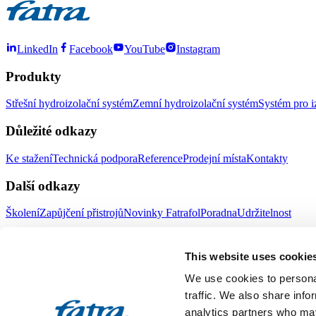
LinkedIn
Facebook
YouTube
Instagram
Produkty
Střešní hydroizolační systém
Zemní hydroizolační systém
Systém pro i
Důležité odkazy
Ke stažení
Technická podpora
Reference
Prodejní místa
Kontakty
Další odkazy
Školení
Zapůjčení přistrojů
Novinky Fatrafol
Poradna
Udržitelnost
Fatra a.s.
This website uses cookie
O nás
Produkty Fatra
We use cookies to personal
Fatra e-shop
Novinky Fatra
traffic. We also share info
analytics partners who may