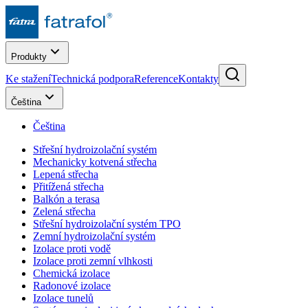
Produkty
Ke stažení
Technická podpora
Reference
Kontakty
Čeština
Čeština
Střešní hydroizolační systém
Mechanicky kotvená střecha
Lepená střecha
Přitížená střecha
Balkón a terasa
Zelená střecha
Střešní hydroizolační systém TPO
Zemní hydroizolační systém
Izolace proti vodě
Izolace proti zemní vlhkosti
Chemická izolace
Radonové izolace
Izolace tunelů