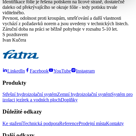
Identifikace fólie je řešena potiskem na lícové straně, dostatečně
daleko od překrývajícího se okraje fólie - tedy potisku trvale
viditelného.
Pevnost, odolnost proti kroupám, smršťování a další vlastnosti
vychází z požadavků norem a jsou uvedeny v technických listech.
Záruční doba na práci se běžně pohybuje v rozsahu 5-10 let.
S pozdravem
Ivan Kučera
LinkedIn
Facebook
YouTube
Instagram
Produkty
Střešní hydroizolační systém
Zemní hydroizolační systém
Systém pro
izolaci jezírek a vodních ploch
Doplňky
Důležité odkazy
Ke stažení
Technická podpora
Reference
Prodejní místa
Kontakty
Další odkazy