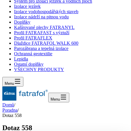
Systém pro izolaci jezírek a vodních ploch
Izolace jezírek
Izolace vodohospodářských staveb
Izolace nádrží na pitnou vodu
Doplňky
Kašírované plechy FATRANYL
Profil FATRAFAST s výztuží
Profil FATRAFLEX
Dlaždice FATRAFOL WALK 600
Parozábrana a tepelná izolace
Ochranná geotextilie
Lepidla
Ostatní doplňky
VŠECHNY PRODUKTY
Menu
Menu
Domů
/
Poradna
/
Dotaz 558
Dotaz 558